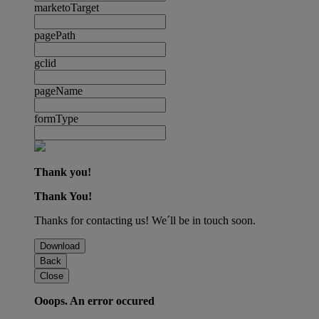
marketoTarget
pagePath
gclid
pageName
formType
Thank you!
Thank You!
Thanks for contacting us! We´ll be in touch soon.
Download
Back
Close
Ooops. An error occured