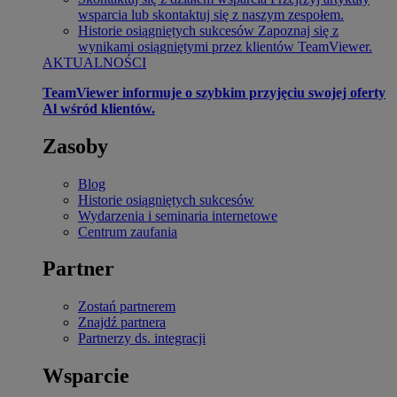
wsparcia lub skontaktuj się z naszym zespołem.
Historie osiągniętych sukcesów
Zapoznaj się z
wynikami osiągniętymi przez klientów TeamViewer.
AKTUALNOŚCI
TeamViewer informuje o szybkim przyjęciu swojej oferty
Al wśród klientów.
Zasoby
Blog
Historie osiągniętych sukcesów
Wydarzenia i seminaria internetowe
Centrum zaufania
Partner
Zostań partnerem
Znajdź partnera
Partnerzy ds. integracji
Wsparcie