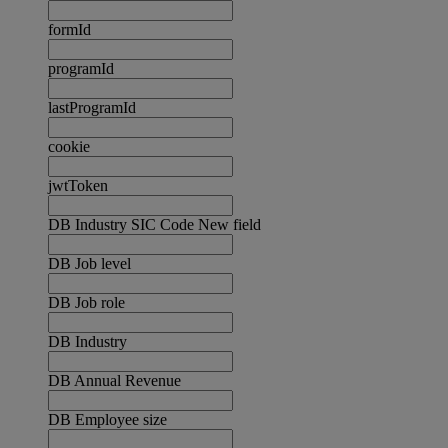
formId
programId
lastProgramId
cookie
jwtToken
DB Industry SIC Code New field
DB Job level
DB Job role
DB Industry
DB Annual Revenue
DB Employee size