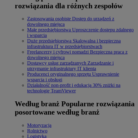
rozwiązania dla różnych zespołów
Zastosowania osobiste
Dostęp do urządzeń z
dowolnego miejsca
Małe przedsiębiorstwa
Uproszczenie dostępu zdalnego
i wsparcia
Duże przedsiębiorstwa
Skalowalna i bezpieczna
infrastruktura IT w przedsiębiorstwach
Freelancerzy i cyfrowi nomadzi
Bezpieczna praca z
dowolnego miejsca
Dostawcy usług zarządzanych
Zarządzanie i
utrzymanie infrastruktury IT klienta
Producenci oryginalnego sprzętu
Usprawnienie
wsparcia i obsługi
Działalność non-profit i edukacja
30% zniżki na
technologię TeamViewer
Według branż
Popularne rozwiązania
posortowane według branż
Motoryzacja
Rolnictwo
Logistyka