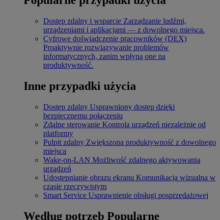
Dostęp zdalny i wsparcie
Zarządzanie ludźmi,
urządzeniami i aplikacjami — z dowolnego miejsca.
Cyfrowe doświadczenie pracowników (DEX)
Proaktywnie rozwiązywanie problemów
informatycznych, zanim wpłyną one na
produktywność.
Inne przypadki użycia
Dostęp zdalny
Usprawniony dostęp dzięki
bezpiecznemu połączeniu
Zdalne sterowanie
Kontrola urządzeń niezależnie od
platformy
Pulpit zdalny
Zwiększona produktywność z dowolnego
miejsca
Wake-on-LAN
Możliwość zdalnego aktywowania
urządzeń
Udostępnianie obrazu ekranu
Komunikacja wizualna w
czasie rzeczywistym
Smart Service
Usprawnienie obsługi posprzedażowej
Według potrzeb
Popularne