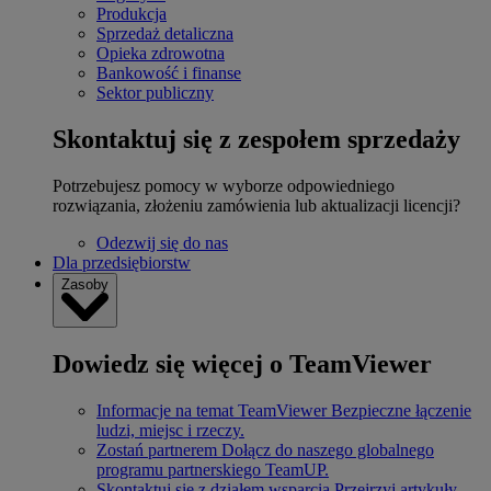
Produkcja
Sprzedaż detaliczna
Opieka zdrowotna
Bankowość i finanse
Sektor publiczny
Skontaktuj się z zespołem sprzedaży
Potrzebujesz pomocy w wyborze odpowiedniego
rozwiązania, złożeniu zamówienia lub aktualizacji licencji?
Odezwij się do nas
Dla przedsiębiorstw
Zasoby
Dowiedz się więcej o TeamViewer
Informacje na temat TeamViewer
Bezpieczne łączenie
ludzi, miejsc i rzeczy.
Zostań partnerem
Dołącz do naszego globalnego
programu partnerskiego TeamUP.
Skontaktuj się z działem wsparcia
Przejrzyj artykuły