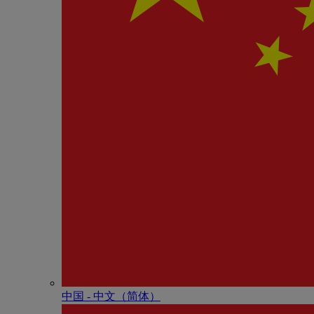
中国 - 中⽂（简体）