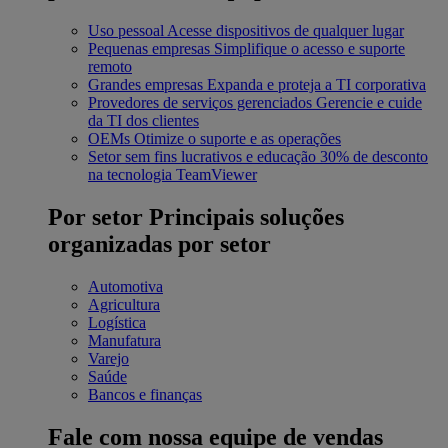
Uso pessoal
Acesse dispositivos de qualquer lugar
Pequenas empresas
Simplifique o acesso e suporte
remoto
Grandes empresas
Expanda e proteja a TI corporativa
Provedores de serviços gerenciados
Gerencie e cuide
da TI dos clientes
OEMs
Otimize o suporte e as operações
Setor sem fins lucrativos e educação
30% de desconto
na tecnologia TeamViewer
Por setor
Principais soluções
organizadas por setor
Automotiva
Agricultura
Logística
Manufatura
Varejo
Saúde
Bancos e finanças
Fale com nossa equipe de vendas