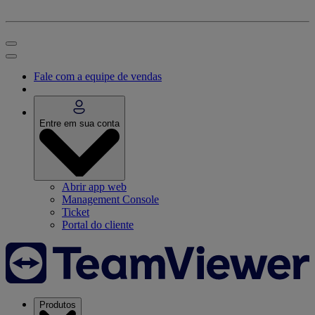
Fale com a equipe de vendas
Entre em sua conta
Abrir app web
Management Console
Ticket
Portal do cliente
Produtos