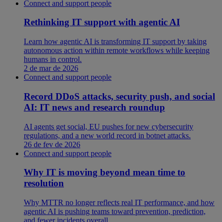
Connect and support people
Rethinking IT support with agentic AI
Learn how agentic AI is transforming IT support by taking
autonomous action within remote workflows while keeping
humans in control.
2 de mar de 2026
Connect and support people
Record DDoS attacks, security push, and social
AI: IT news and research roundup
AI agents get social, EU pushes for new cybersecurity
regulations, and a new world record in botnet attacks.
26 de fev de 2026
Connect and support people
Why IT is moving beyond mean time to
resolution
Why MTTR no longer reflects real IT performance, and how
agentic AI is pushing teams toward prevention, prediction,
and fewer incidents overall.