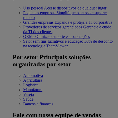
Uso pessoal
Acesse dispositivos de qualquer lugar
Pequenas empresas
Simplifique o acesso e suporte
remoto
Grandes empresas
Expanda e proteja a TI corporativa
Provedores de serviços gerenciados
Gerencie e cuide
da TI dos clientes
OEMs
Otimize o suporte e as operações
Setor sem fins lucrativos e educação
30% de desconto
na tecnologia TeamViewer
Por setor
Principais soluções
organizadas por setor
Automotiva
Agricultura
Logística
Manufatura
Varejo
Saúde
Bancos e finanças
Fale com nossa equipe de vendas