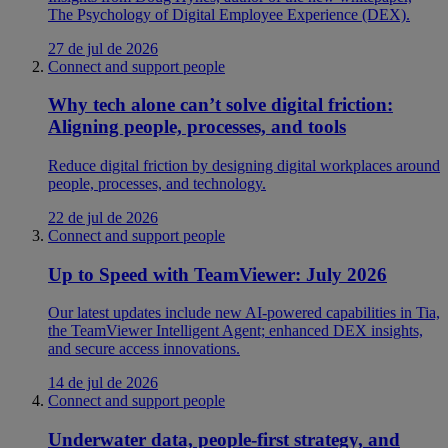
The Psychology of Digital Employee Experience (DEX).
27 de jul de 2026
Connect and support people
Why tech alone can’t solve digital friction:
Aligning people, processes, and tools
Reduce digital friction by designing digital workplaces around
people, processes, and technology.
22 de jul de 2026
Connect and support people
Up to Speed with TeamViewer: July 2026
Our latest updates include new AI-powered capabilities in Tia,
the TeamViewer Intelligent Agent; enhanced DEX insights,
and secure access innovations.
14 de jul de 2026
Connect and support people
Underwater data, people-first strategy, and