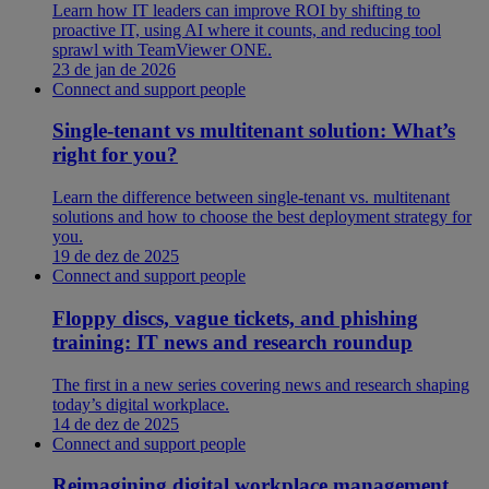
Learn how IT leaders can improve ROI by shifting to
proactive IT, using AI where it counts, and reducing tool
sprawl with TeamViewer ONE.
23 de jan de 2026
Connect and support people
Single-tenant vs multitenant solution: What’s
right for you?
Learn the difference between single-tenant vs. multitenant
solutions and how to choose the best deployment strategy for
you.
19 de dez de 2025
Connect and support people
Floppy discs, vague tickets, and phishing
training: IT news and research roundup
The first in a new series covering news and research shaping
today’s digital workplace.
14 de dez de 2025
Connect and support people
Reimagining digital workplace management