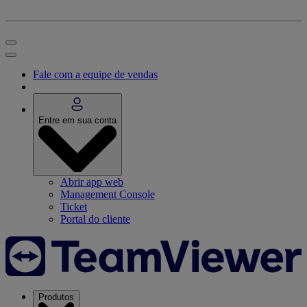
Fale com a equipe de vendas
Entre em sua conta
Abrir app web
Management Console
Ticket
Portal do cliente
Produtos