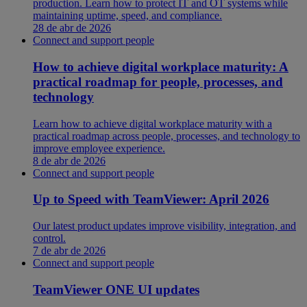
production. Learn how to protect IT and OT systems while
maintaining uptime, speed, and compliance.
28 de abr de 2026
Connect and support people
How to achieve digital workplace maturity: A
practical roadmap for people, processes, and
technology
Learn how to achieve digital workplace maturity with a
practical roadmap across people, processes, and technology to
improve employee experience.
8 de abr de 2026
Connect and support people
Up to Speed with TeamViewer: April 2026
Our latest product updates improve visibility, integration, and
control.
7 de abr de 2026
Connect and support people
TeamViewer ONE UI updates