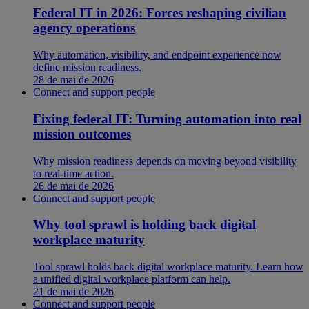
Federal IT in 2026: Forces reshaping civilian
agency operations
Why automation, visibility, and endpoint experience now
define mission readiness.
28 de mai de 2026
Connect and support people
Fixing federal IT: Turning automation into real
mission outcomes
Why mission readiness depends on moving beyond visibility
to real-time action.
26 de mai de 2026
Connect and support people
Why tool sprawl is holding back digital
workplace maturity
Tool sprawl holds back digital workplace maturity. Learn how
a unified digital workplace platform can help.
21 de mai de 2026
Connect and support people