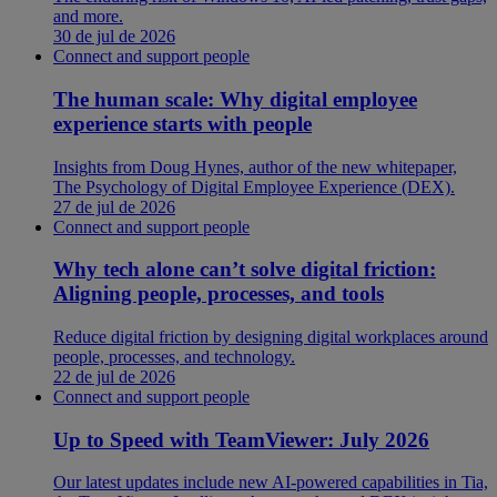
and more.
30 de jul de 2026
Connect and support people
The human scale: Why digital employee
experience starts with people
Insights from Doug Hynes, author of the new whitepaper,
The Psychology of Digital Employee Experience (DEX).
27 de jul de 2026
Connect and support people
Why tech alone can’t solve digital friction:
Aligning people, processes, and tools
Reduce digital friction by designing digital workplaces around
people, processes, and technology.
22 de jul de 2026
Connect and support people
Up to Speed with TeamViewer: July 2026
Our latest updates include new AI-powered capabilities in Tia,