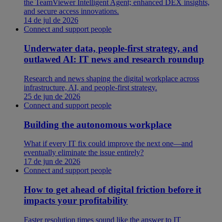
the TeamViewer Intelligent Agent; enhanced DEX insights,
and secure access innovations.
14 de jul de 2026
Connect and support people
Underwater data, people-first strategy, and
outlawed AI: IT news and research roundup
Research and news shaping the digital workplace across
infrastructure, AI, and people-first strategy.
25 de jun de 2026
Connect and support people
Building the autonomous workplace
What if every IT fix could improve the next one—and
eventually eliminate the issue entirely?
17 de jun de 2026
Connect and support people
How to get ahead of digital friction before it
impacts your profitability
Faster resolution times sound like the answer to IT