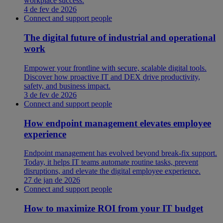
workplace success.
4 de fev de 2026
Connect and support people
The digital future of industrial and operational
work
Empower your frontline with secure, scalable digital tools.
Discover how proactive IT and DEX drive productivity,
safety, and business impact.
3 de fev de 2026
Connect and support people
How endpoint management elevates employee
experience
Endpoint management has evolved beyond break-fix support.
Today, it helps IT teams automate routine tasks, prevent
disruptions, and elevate the digital employee experience.
27 de jan de 2026
Connect and support people
How to maximize ROI from your IT budget