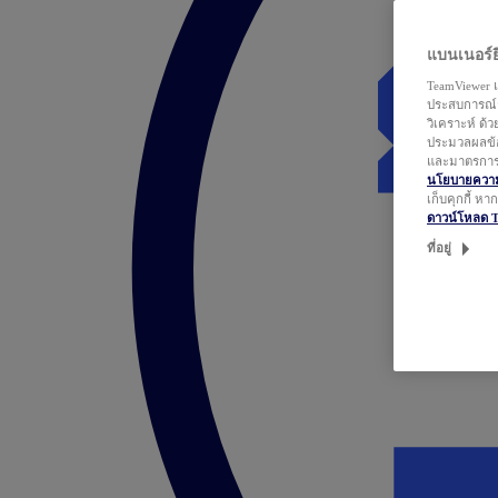
แบนเนอร์ยิ
TeamViewer แ
ประสบการณ์ก
วิเคราะห์ ด้
ประมวลผลข้อ
และมาตรการว
นโยบายความเ
เก็บคุกกี้ ห
ดาวน์โหลด 
ที่อยู่