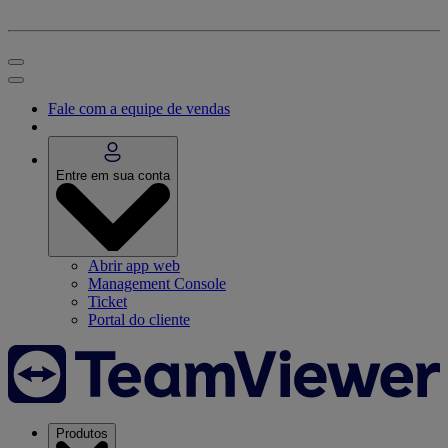
Fale com a equipe de vendas
Entre em sua conta
Abrir app web
Management Console
Ticket
Portal do cliente
Produtos