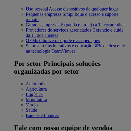
Uso pessoal
Acesse dispositivos de qualquer lugar
Pequenas empresas
Simplifique o acesso e suporte
remoto
Grandes empresas
Expanda e proteja a TI corporativa
Provedores de serviços gerenciados
Gerencie e cuide
da TI dos clientes
OEMs
Otimize o suporte e as operações
Setor sem fins lucrativos e educação
30% de desconto
na tecnologia TeamViewer
Por setor
Principais soluções
organizadas por setor
Automotiva
Agricultura
Logística
Manufatura
Varejo
Saúde
Bancos e finanças
Fale com nossa equipe de vendas