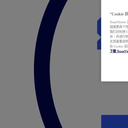
“Cooki
TeamVie
措施更具个
我们对利用 
合，并进行
尤其着重说明
在 Cookie
下载 TeamVi