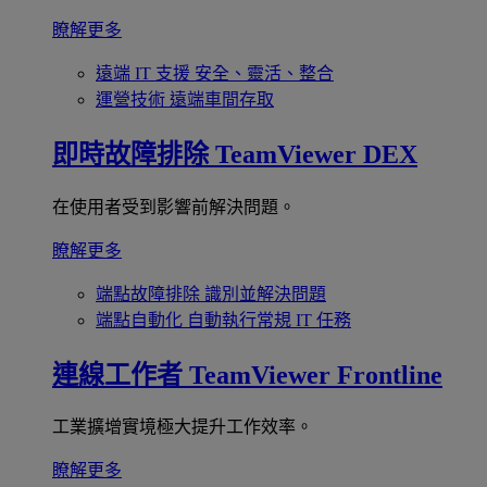
瞭解更多
遠端 IT 支援
安全、靈活、整合
運營技術
遠端車間存取
即時故障排除
TeamViewer DEX
在使用者受到影響前解決問題。
瞭解更多
端點故障排除
識別並解決問題
端點自動化
自動執行常規 IT 任務
連線工作者
TeamViewer Frontline
工業擴增實境極大提升工作效率。
瞭解更多