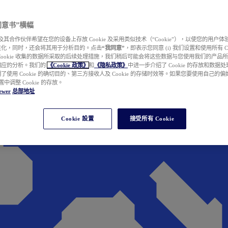
e 同意书”横幅
wer 及其合作伙伴希望在您的设备上存放 Cookie 及采用类似技术（“Cookie”），以使您的用
性化，同时，还会将其用于分析目的。点击
“我同意”
，即表示您同意 (i) 我们设置和使用所有 Cook
Cookie 收集的数据所采取的后续处理措施，我们稍后可能会将这些数据与您使用我们的产品
相应的分析。我们的
《Cookie 政策》
和
《隐私政策》
中进一步介绍了 Cookie 的存放和数据
了使用 Cookie 的确切目的、第三方接收人及 Cookie 的存储时效等。如果您要使用自己的
 设置中调整 Cookie 的存放。
ewer
总部地址
Cookie 設置
接受所有 Cookie