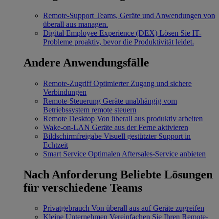
Remote-Support
Teams, Geräte und Anwendungen von
überall aus managen.
Digital Employee Experience (DEX)
Lösen Sie IT-
Probleme proaktiv, bevor die Produktivität leidet.
Andere Anwendungsfälle
Remote-Zugriff
Optimierter Zugang und sichere
Verbindungen
Remote-Steuerung
Geräte unabhängig vom
Betriebssystem remote steuern
Remote Desktop
Von überall aus produktiv arbeiten
Wake-on-LAN
Geräte aus der Ferne aktivieren
Bildschirmfreigabe
Visuell gestützter Support in
Echtzeit
Smart Service
Optimalen Aftersales-Service anbieten
Nach Anforderung
Beliebte Lösungen
für verschiedene Teams
Privatgebrauch
Von überall aus auf Geräte zugreifen
Kleine Unternehmen
Vereinfachen Sie Ihren Remote-