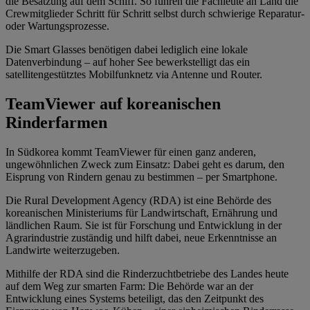
die Besatzung auf dem Schiff. So führen die Fachleute an Land die
Crewmitglieder Schritt für Schritt selbst durch schwierige Reparatur-
oder Wartungsprozesse.
Die Smart Glasses benötigen dabei lediglich eine lokale
Datenverbindung – auf hoher See bewerkstelligt das ein
satellitengestütztes Mobilfunknetz via Antenne und Router.
TeamViewer auf koreanischen
Rinderfarmen
In Südkorea kommt TeamViewer für einen ganz anderen,
ungewöhnlichen Zweck zum Einsatz: Dabei geht es darum, den
Eisprung von Rindern genau zu bestimmen – per Smartphone.
Die Rural Development Agency (RDA) ist eine Behörde des
koreanischen Ministeriums für Landwirtschaft, Ernährung und
ländlichen Raum. Sie ist für Forschung und Entwicklung in der
Agrarindustrie zuständig und hilft dabei, neue Erkenntnisse an
Landwirte weiterzugeben.
Mithilfe der RDA sind die Rinderzuchtbetriebe des Landes heute
auf dem Weg zur smarten Farm: Die Behörde war an der
Entwicklung eines Systems beteiligt, das den Zeitpunkt des