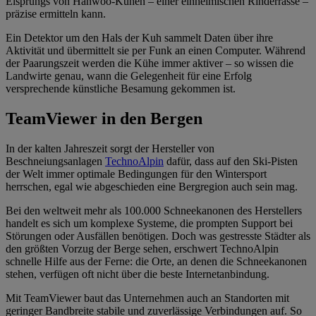
Eisprungs von Hanwoo-Kühen – einer einheimischen Rinderrasse –
präzise ermitteln kann.
Ein Detektor um den Hals der Kuh sammelt Daten über ihre
Aktivität und übermittelt sie per Funk an einen Computer. Während
der Paarungszeit werden die Kühe immer aktiver – so wissen die
Landwirte genau, wann die Gelegenheit für eine Erfolg
versprechende künstliche Besamung gekommen ist.
TeamViewer in den Bergen
In der kalten Jahreszeit sorgt der Hersteller von
Beschneiungsanlagen
TechnoAlpin
dafür, dass auf den Ski-Pisten
der Welt immer optimale Bedingungen für den Wintersport
herrschen, egal wie abgeschieden eine Bergregion auch sein mag.
Bei den weltweit mehr als 100.000 Schneekanonen des Herstellers
handelt es sich um komplexe Systeme, die prompten Support bei
Störungen oder Ausfällen benötigen. Doch was gestresste Städter als
den größten Vorzug der Berge sehen, erschwert TechnoAlpin
schnelle Hilfe aus der Ferne: die Orte, an denen die Schneekanonen
stehen, verfügen oft nicht über die beste Internetanbindung.
Mit TeamViewer baut das Unternehmen auch an Standorten mit
geringer Bandbreite stabile und zuverlässige Verbindungen auf. So