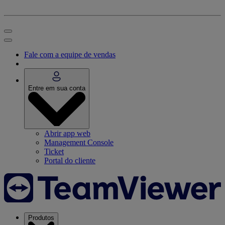
Fale com a equipe de vendas
Entre em sua conta
Abrir app web
Management Console
Ticket
Portal do cliente
Produtos