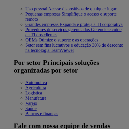
Uso pessoal
Acesse dispositivos de qualquer lugar
Pequenas empresas
Simplifique o acesso e suporte
remoto
Grandes empresas
Expanda e proteja a TI corporativa
Provedores de serviços gerenciados
Gerencie e cuide
da TI dos clientes
OEMs
Otimize o suporte e as operações
Setor sem fins lucrativos e educação
30% de desconto
na tecnologia TeamViewer
Por setor
Principais soluções
organizadas por setor
Automotiva
Agricultura
Logística
Manufatura
Varejo
Saúde
Bancos e finanças
Fale com nossa equipe de vendas