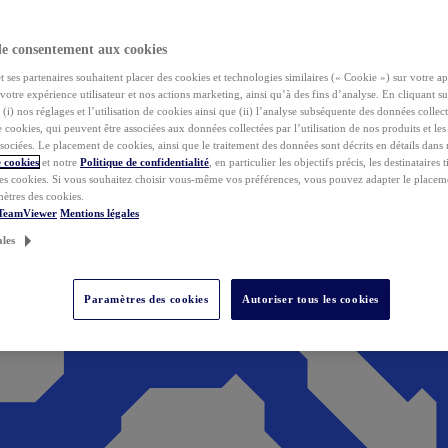
de consentement aux cookies
ses partenaires souhaitent placer des cookies et technologies similaires (« Cookie ») sur votre ap
votre expérience utilisateur et nos actions marketing, ainsi qu’à des fins d’analyse. En cliquant s
(i) nos réglages et l’utilisation de cookies ainsi que (ii) l’analyse subséquente des données collect
de cookies, qui peuvent être associées aux données collectées par l’utilisation de nos produits et le
sociées. Le placement de cookies, ainsi que le traitement des données sont décrits en détails dans
 cookies
et notre
Politique de confidentialité
, en particulier les objectifs précis, les destinataires t
es cookies. Si vous souhaitez choisir vous-même vos préférences, vous pouvez adapter le placem
mètres des cookies.
 TeamViewer
Mentions légales
ales
Paramètres des cookies
Autoriser tous les cookies