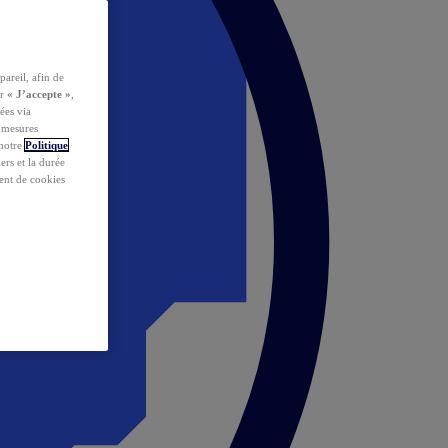
pareil, afin de
ur
« J’accepte »
,
ées via
s mesures
 notre
Politique
iers et la durée
ent de cookies