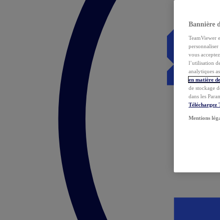
Bannière 
TeamViewer et 
personnaliser 
vous acceptez 
l’utilisation 
analytiques as
en matière de
de stockage d
dans les Para
Téléchargez
Mentions lég