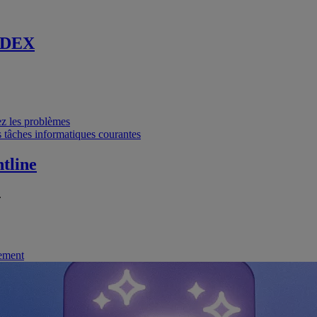
 DEX
vez les problèmes
 tâches informatiques courantes
tline
.
nement