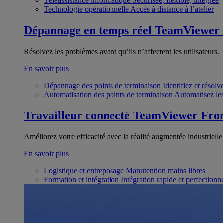
Téléassistance informatique
Sécurisée, flexible, intégrée
Technologie opérationnelle
Accès à distance à l’atelier
Dépannage en temps réel
TeamViewer
Résolvez les problèmes avant qu’ils n’affectent les utilisateurs.
En savoir plus
Dépannage des points de terminaison
Identifiez et résol
Automatisation des points de terminaison
Automatisez les
Travailleur connecté
TeamViewer Fron
Améliorez votre efficacité avec la réalité augmentée industrielle
En savoir plus
Logistique et entreposage
Manutention mains libres
Formation et intégration
Intégration rapide et perfection