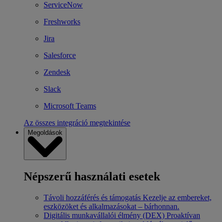
ServiceNow
Freshworks
Jira
Salesforce
Zendesk
Slack
Microsoft Teams
Az összes integráció megtekintése
Megoldások
Népszerű használati esetek
Távoli hozzáférés és támogatás
Kezelje az embereket,
eszközöket és alkalmazásokat – bárhonnan.
Digitális munkavállalói élmény (DEX)
Proaktívan