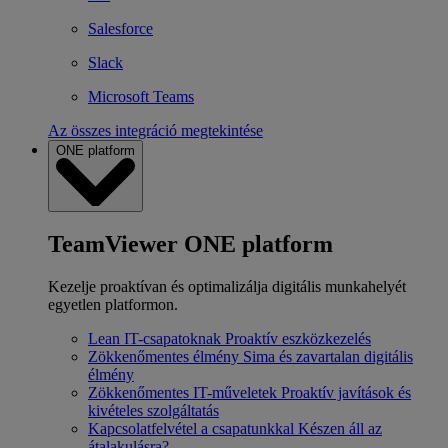
Salesforce
Slack
Microsoft Teams
Az összes integráció megtekintése
ONE platform
TeamViewer ONE platform
Kezelje proaktívan és optimalizálja digitális munkahelyét
egyetlen platformon.
Lean IT-csapatoknak
Proaktív eszközkezelés
Zökkenőmentes élmény
Sima és zavartalan digitális
élmény
Zökkenőmentes IT-műveletek
Proaktív javítások és
kivételes szolgáltatás
Kapcsolatfelvétel a csapatunkkal
Készen áll az
átalakulásra?