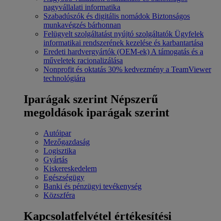
nagyvállalati informatika
Szabadúszók és digitális nomádok
Biztonságos
munkavégzés bárhonnan
Felügyelt szolgáltatást nyújtó szolgáltatók
Ügyfelek
informatikai rendszerének kezelése és karbantartása
Eredeti hardvergyártók (OEM-ek)
A támogatás és a
műveletek racionalizálása
Nonprofit és oktatás
30% kedvezmény a TeamViewer
technológiára
Iparágak szerint
Népszerű
megoldások iparágak szerint
Autóipar
Mezőgazdaság
Logisztika
Gyártás
Kiskereskedelem
Egészségügy
Banki és pénzügyi tevékenység
Közszféra
Kapcsolatfelvétel értékesítési