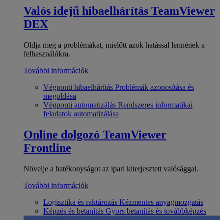
Valós idejű hibaelhárítás
TeamViewer
DEX
Oldja meg a problémákat, mielőtt azok hatással lennének a
felhasználókra.
További információk
Végponti hibaelhárítás
Problémák azonosítása és
megoldása
Végponti automatizálás
Rendszeres informatikai
feladatok automatizálása
Online dolgozó
TeamViewer
Frontline
Növelje a hatékonyságot az ipari kiterjesztett valósággal.
További információk
Logisztika és raktározás
Kézmentes anyagmozgatás
Képzés és betanítás
Gyors betanítás és továbbképzés