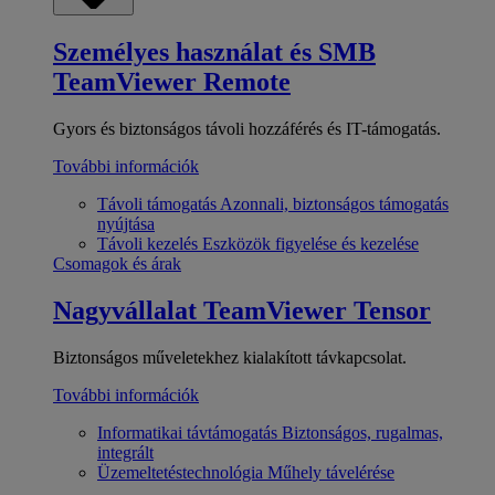
Személyes használat és SMB
TeamViewer Remote
Gyors és biztonságos távoli hozzáférés és IT-támogatás.
További információk
Távoli támogatás
Azonnali, biztonságos támogatás
nyújtása
Távoli kezelés
Eszközök figyelése és kezelése
Csomagok és árak
Nagyvállalat
TeamViewer Tensor
Biztonságos műveletekhez kialakított távkapcsolat.
További információk
Informatikai távtámogatás
Biztonságos, rugalmas,
integrált
Üzemeltetéstechnológia
Műhely távelérése