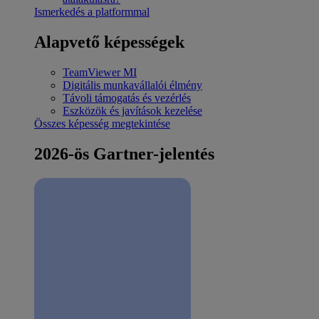
Ismerkedés a platformmal
Alapvető képességek
TeamViewer MI
Digitális munkavállalói élmény
Távoli támogatás és vezérlés
Eszközök és javítások kezelése
Összes képesség megtekintése
2026-ös Gartner-jelentés