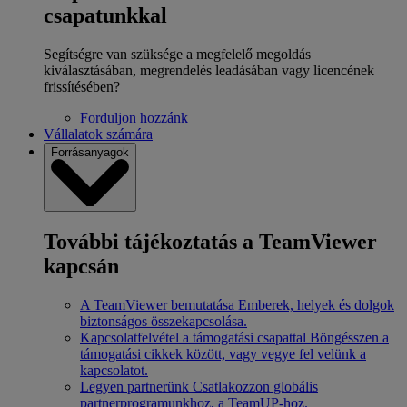
csapatunkkal
Segítségre van szüksége a megfelelő megoldás
kiválasztásában, megrendelés leadásában vagy licencének
frissítésében?
Forduljon hozzánk
Vállalatok számára
Forrásanyagok
További tájékoztatás a TeamViewer
kapcsán
A TeamViewer bemutatása
Emberek, helyek és dolgok
biztonságos összekapcsolása.
Kapcsolatfelvétel a támogatási csapattal
Böngésszen a
támogatási cikkek között, vagy vegye fel velünk a
kapcsolatot.
Legyen partnerünk
Csatlakozzon globális
partnerprogramunkhoz, a TeamUP-hoz.