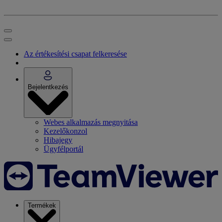
Az értékesítési csapat felkeresése
Bejelentkezés
Webes alkalmazás megnyitása
Kezelőkonzol
Hibajegy
Ügyfélportál
Termékek