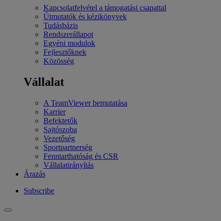
Kapcsolatfelvétel a támogatási csapattal
Útmutatók és kézikönyvek
Tudásbázis
Rendszerállapot
Egyéni modulok
Fejlesztőknek
Közösség
Vállalat
A TeamViewer bemutatása
Karrier
Befektetők
Sajtószoba
Vezetőség
Sportpartnerség
Fenntarthatóság és CSR
Vállalatirányítás
Árazás
Subscribe