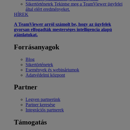
Sikertörténetek
Tekintse meg a TeamViewer ügyfelei
által elért eredményeket.
HÍREK
A TeamViewer arról számolt be, hogy az ügyfelek
gyorsan elfogadták mesterséges intelligencia alapú
ajánlatukat.
Forrásanyagok
Blog
Sikertörténetek
Események és webináriumok
Adatvédelmi központ
Partner
Legyen partnerünk
Partner keresése
Integrációs partnerek
Támogatás