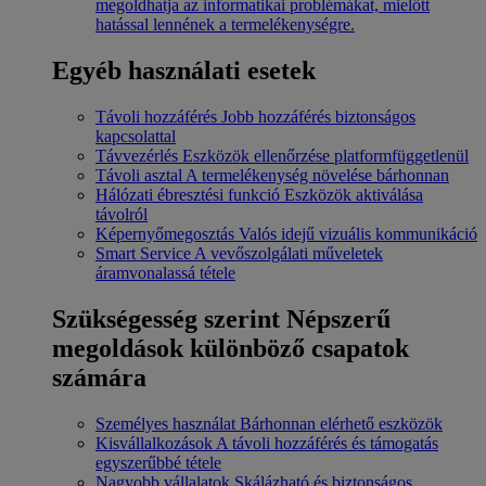
megoldhatja az informatikai problémákat, mielőtt
hatással lennének a termelékenységre.
Egyéb használati esetek
Távoli hozzáférés
Jobb hozzáférés biztonságos
kapcsolattal
Távvezérlés
Eszközök ellenőrzése platformfüggetlenül
Távoli asztal
A termelékenység növelése bárhonnan
Hálózati ébresztési funkció
Eszközök aktiválása
távolról
Képernyőmegosztás
Valós idejű vizuális kommunikáció
Smart Service
A vevőszolgálati műveletek
áramvonalassá tétele
Szükségesség szerint
Népszerű
megoldások különböző csapatok
számára
Személyes használat
Bárhonnan elérhető eszközök
Kisvállalkozások
A távoli hozzáférés és támogatás
egyszerűbbé tétele
Nagyobb vállalatok
Skálázható és biztonságos