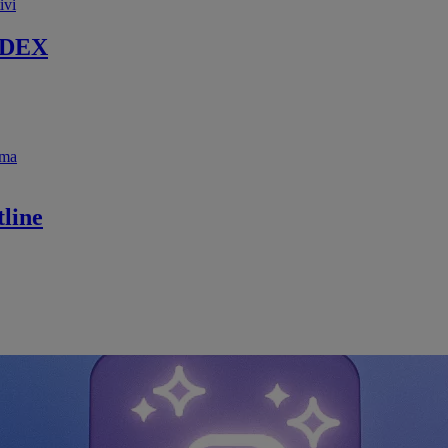
ivi
 DEX
ema
line