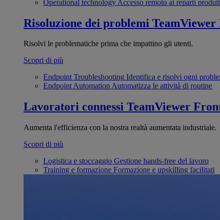
Operational technology
Accesso remoto ai reparti produtt
Risoluzione dei problemi
TeamViewer
Risolvi le problematiche prima che impattino gli utenti.
Scopri di più
Endpoint Troubleshooting
Identifica e risolvi ogni probl
Endpoint Automation
Automatizza le attività di routine
Lavoratori connessi
TeamViewer Front
Aumenta l'efficienza con la nostra realtà aumentata industriale.
Scopri di più
Logistica e stoccaggio
Gestione hands-free del lavoro
Training e formazione
Formazione e upskilling facilitati