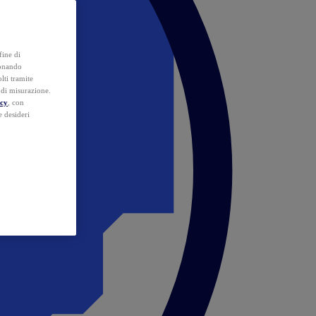
fine di
ionando
lti tramite
e di misurazione.
icy
, con
e desideri