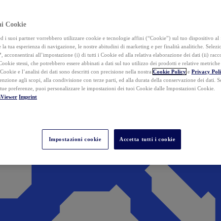
ai Cookie
i suoi partner vorrebbero utilizzare cookie e tecnologie affini (“Cookie”) sul tuo dispositivo al 
 la tua esperienza di navigazione, le nostre abitudini di marketing e per finalità analitiche. Selez
”
, acconsentirai all’impostazione (i) di tutti i Cookie ed alla relativa elaborazione dei dati (ii) racco
 Cookie stessi, che potrebbero essere abbinati a dati sul tuo utilizzo dei prodotti e relative metrich
 Cookie e l’analisi dei dati sono descritti con precisione nella nostra
Cookie Policy
e
Privacy Pol
tenzione agli scopi, alla condivisione con terze parti, ed alla durata della conservazione dei dati. S
 tue preferenze, puoi personalizzare le impostazioni dei tuoi Cookie dalle Impostazioni Cookie.
mViewer
Imprint
Impostazioni cookie
Accetta tutti i cookie