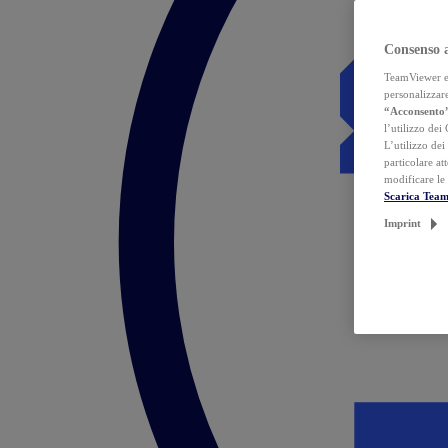
Consenso 
TeamViewer ed 
personalizzare
“Acconsento
l’utilizzo dei
L’utilizzo dei
particolare at
modificare le
Scarica Tea
Imprint