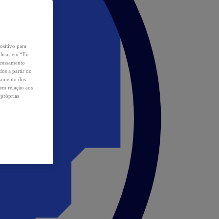
ositivo para
clicar em “Eu
ocessamento
os a partir do
samento dos
 em relação aos
 próprias