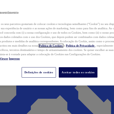
nsentimento
os seus parceiros gostariam de colocar cookies e tecnologias semelhantes (“Cookie”) no seu disp
a sua experiência de usuário e as nossas ações de marketing, bem como para fins de analítica. Ao 
cê concorda com (i) a nossa configuração e uso de todos os Cookies, bem como (ii) o nosso pr
os dados coletados com o uso dos Cookies, que depois podem ser combinados com dados coletad
s produtos e medidas de analítica correspondentes. A colocação do Cookie, assim como o proces
scritos em mais detalhes na nossa
Política de Cookies
e
Política de Privacidade
, especialmente
ecíficos, terceiros destinatários e tempo de armazenamento dos cookies. Se quiser escolher as suas
 sinta-se à vontade para adaptar a colocação de Cookies nas Configurações de Cookies.
Viewer
Impresso
Definições de cookies
Aceitar todos os cookies