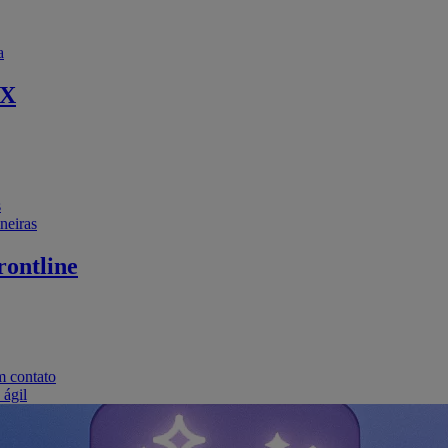
a
EX
s
neiras
ontline
m contato
 ágil