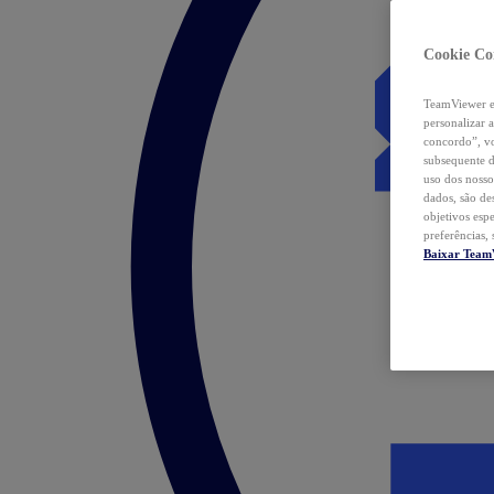
Cookie Co
TeamViewer e 
personalizar 
concordo”, vo
subsequente d
uso dos nosso
dados, são de
objetivos esp
preferências,
Baixar Team