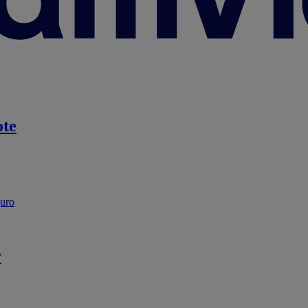
te
guro
r