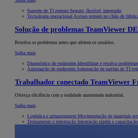
Saiba mais
Suporte de TI remoto
Seguro, flexível, integrado
Tecnologia operacional
Acesso remoto no chão de fábric
Solução de problemas
TeamViewer D
Resolva os problemas antes que afetem os usuários.
Saiba mais
Diagnóstico de endpoints
Identifique e resolva problema
Automação de endpoints
Automação de tarefas de TI roti
Trabalhador conectado
TeamViewer Fr
Ofereça eficiência com a realidade aumentada industrial.
Saiba mais
Logística e armazenagem
Movimentação de materiais se
Treinamento e integração
Integração rápida e capacitação