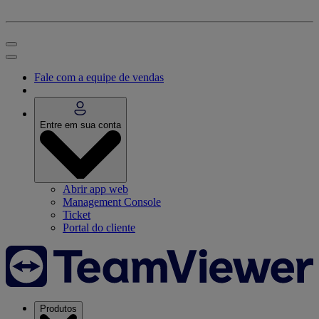
Fale com a equipe de vendas
Entre em sua conta
Abrir app web
Management Console
Ticket
Portal do cliente
Produtos