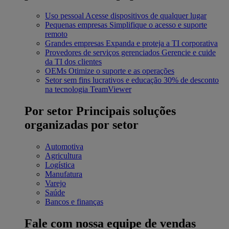
Uso pessoal
Acesse dispositivos de qualquer lugar
Pequenas empresas
Simplifique o acesso e suporte
remoto
Grandes empresas
Expanda e proteja a TI corporativa
Provedores de serviços gerenciados
Gerencie e cuide
da TI dos clientes
OEMs
Otimize o suporte e as operações
Setor sem fins lucrativos e educação
30% de desconto
na tecnologia TeamViewer
Por setor
Principais soluções
organizadas por setor
Automotiva
Agricultura
Logística
Manufatura
Varejo
Saúde
Bancos e finanças
Fale com nossa equipe de vendas