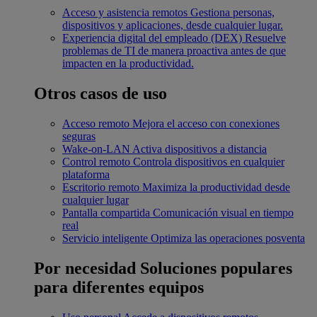
Acceso y asistencia remotos
Gestiona personas,
dispositivos y aplicaciones, desde cualquier lugar.
Experiencia digital del empleado (DEX)
Resuelve
problemas de TI de manera proactiva antes de que
impacten en la productividad.
Otros casos de uso
Acceso remoto
Mejora el acceso con conexiones
seguras
Wake-on-LAN
Activa dispositivos a distancia
Control remoto
Controla dispositivos en cualquier
plataforma
Escritorio remoto
Maximiza la productividad desde
cualquier lugar
Pantalla compartida
Comunicación visual en tiempo
real
Servicio inteligente
Optimiza las operaciones posventa
Por necesidad
Soluciones populares
para diferentes equipos