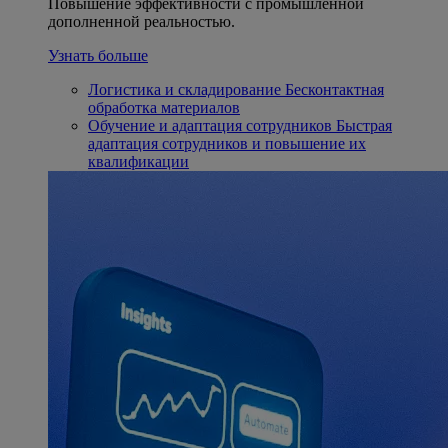
Повышение эффективности с промышленной
дополненной реальностью.
Узнать больше
Логистика и складирование
Бесконтактная
обработка материалов
Обучение и адаптация сотрудников
Быстрая
адаптация сотрудников и повышение их
квалификации