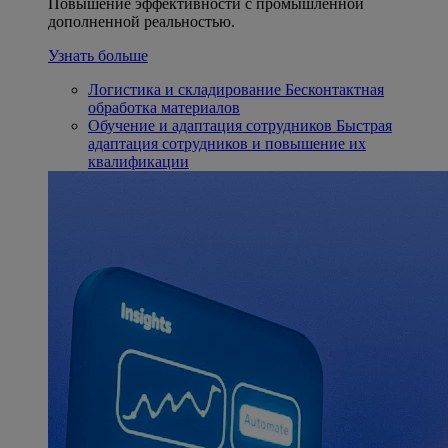
Повышение эффективности с промышленной
дополненной реальностью.
Узнать больше
Логистика и складирование
Бесконтактная
обработка материалов
Обучение и адаптация сотрудников
Быстрая
адаптация сотрудников и повышение их
квалификации