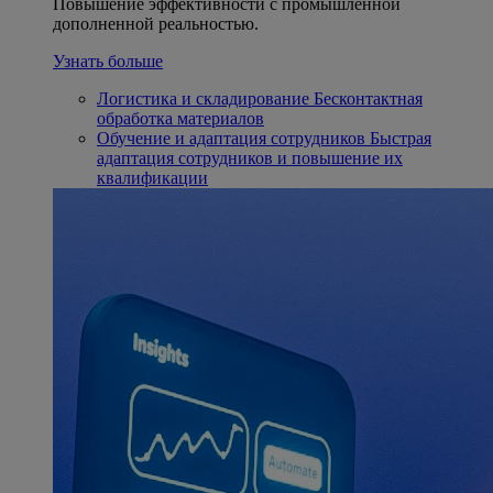
Повышение эффективности с промышленной
дополненной реальностью.
Узнать больше
Логистика и складирование
Бесконтактная
обработка материалов
Обучение и адаптация сотрудников
Быстрая
адаптация сотрудников и повышение их
квалификации