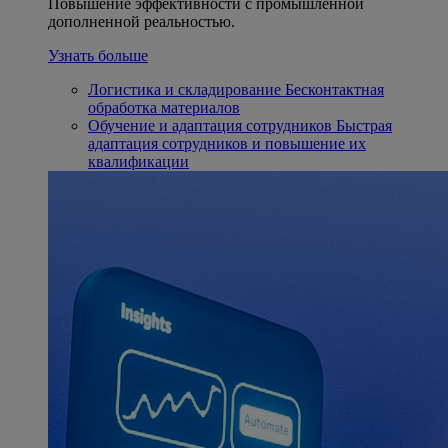
Повышение эффективности с промышленной
дополненной реальностью.
Узнать больше
Логистика и складирование
Бесконтактная
обработка материалов
Обучение и адаптация сотрудников
Быстрая
адаптация сотрудников и повышение их
квалификации