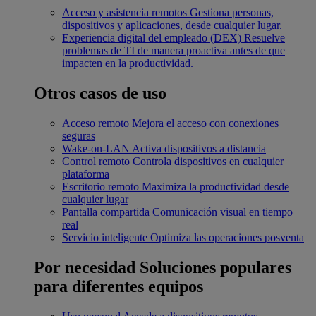
Acceso y asistencia remotos
Gestiona personas,
dispositivos y aplicaciones, desde cualquier lugar.
Experiencia digital del empleado (DEX)
Resuelve
problemas de TI de manera proactiva antes de que
impacten en la productividad.
Otros casos de uso
Acceso remoto
Mejora el acceso con conexiones
seguras
Wake-on-LAN
Activa dispositivos a distancia
Control remoto
Controla dispositivos en cualquier
plataforma
Escritorio remoto
Maximiza la productividad desde
cualquier lugar
Pantalla compartida
Comunicación visual en tiempo
real
Servicio inteligente
Optimiza las operaciones posventa
Por necesidad
Soluciones populares
para diferentes equipos