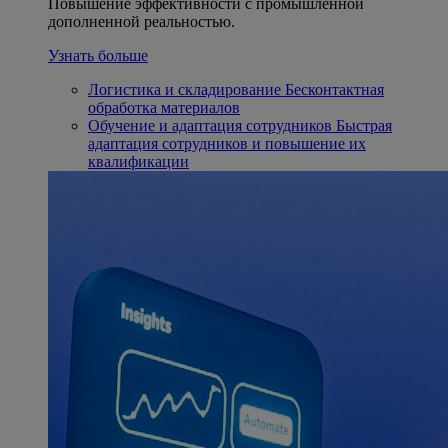
Повышение эффективности с промышленной
дополненной реальностью.
Узнать больше
Логистика и складирование
Бесконтактная
обработка материалов
Обучение и адаптация сотрудников
Быстрая
адаптация сотрудников и повышение их
квалификации