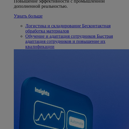
Повышение эффективности с промышленной
дополненной реальностью.
Узнать больше
Логистика и складирование
Бесконтактная
обработка материалов
Обучение и адаптация сотрудников
Быстрая
адаптация сотрудников и повышение их
квалификации