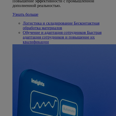
Повышение эффективности с промышленной
дополненной реальностью.
Узнать больше
Логистика и складирование
Бесконтактная
обработка материалов
Обучение и адаптация сотрудников
Быстрая
адаптация сотрудников и повышение их
квалификации