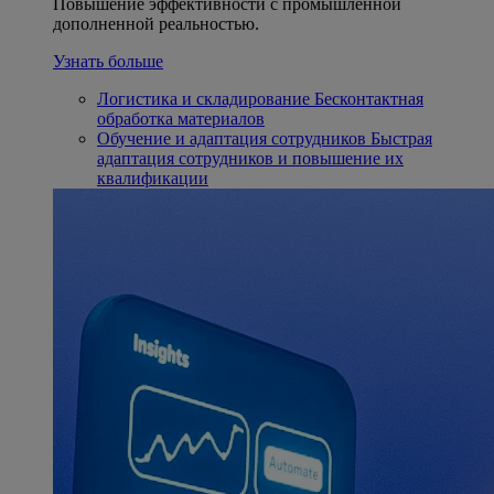
Повышение эффективности с промышленной
дополненной реальностью.
Узнать больше
Логистика и складирование
Бесконтактная
обработка материалов
Обучение и адаптация сотрудников
Быстрая
адаптация сотрудников и повышение их
квалификации