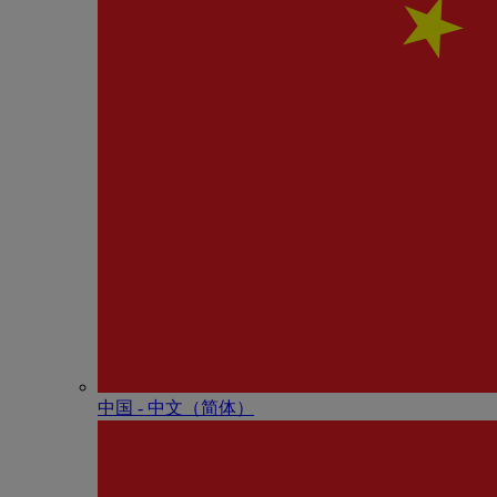
中国 - 中⽂（简体）