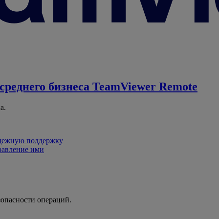
среднего бизнеса
TeamViewer Remote
а.
адежную поддержку
равление ими
зопасности операций.