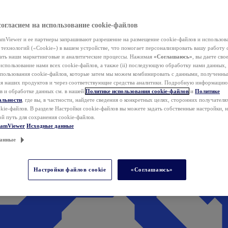
согласием на использование cookie-файлов
mViewer и ее партнеры запрашивают разрешение на размещение cookie-файлов и использов
технологий («Cookie») в вашем устройстве, что помогает персонализировать вашу работу 
ать наши маркетинговые и аналитические процессы. Нажимая
«Соглашаюсь»
, вы даете свое
использование нами всех cookie-файлов, а также (ii) последующую обработку нами данных,
спользования cookie-файлов, которые затем мы можем комбинировать с данными, полученным
ия наших продуктов и через соответствующие средства аналитики. Подробную информацию
в и обработке данных см. в нашей
Политике использования cookie-файлов
и
Политике
альности
, где вы, в частности, найдете сведения о конкретных целях, сторонних получателя
kie-файлов. В разделе Настройки cookie-файлов вы можете задать собственные настройки, 
ой путь для сохранения cookie-файлов.
eamViewer
Исходные данные
анные
Настройки файлов cookie
«Соглашаюсь»