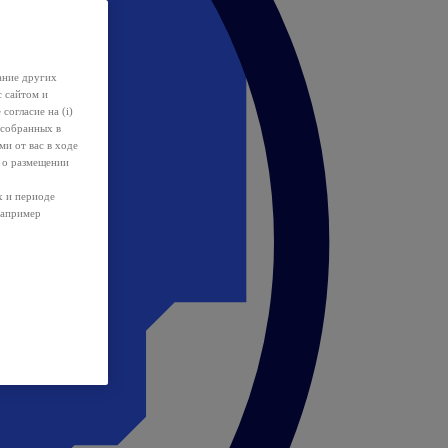
ание других
с сайтом и
 согласие на (i)
 собранных в
и от вас в ходе
 о размещении
х и периоде
например