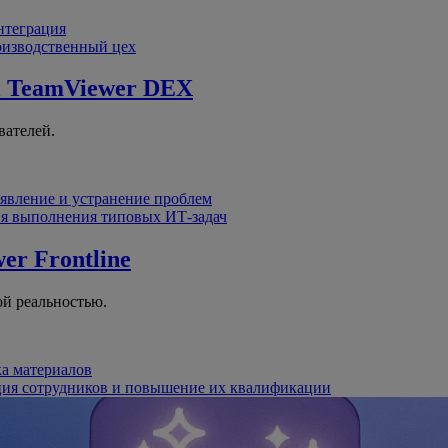
интеграция
оизводственный цех
й
TeamViewer DEX
вателей.
явление и устранение проблем
я выполнения типовых ИТ-задач
er Frontline
й реальностью.
ка материалов
ция сотрудников и повышение их квалификации