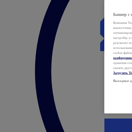
Баннер с 
Компания Tea
аналогичных 
оптимизиров
настройку и 
результате и
использован
cookie-файло
конфиденци
хранения coo
указать друг
Загрузить T
Выходные д