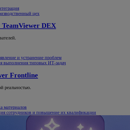
интеграция
оизводственный цех
й
TeamViewer DEX
вателей.
явление и устранение проблем
я выполнения типовых ИТ-задач
er Frontline
й реальностью.
ка материалов
ция сотрудников и повышение их квалификации