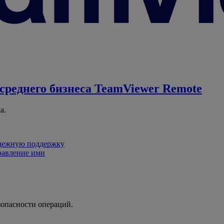
среднего бизнеса
TeamViewer Remote
а.
адежную поддержку
равление ими
зопасности операций.