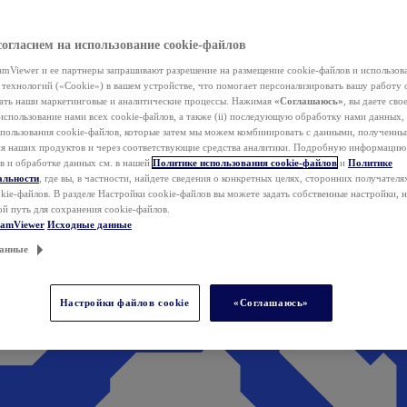
согласием на использование cookie-файлов
mViewer и ее партнеры запрашивают разрешение на размещение cookie-файлов и использов
технологий («Cookie») в вашем устройстве, что помогает персонализировать вашу работу 
ать наши маркетинговые и аналитические процессы. Нажимая
«Соглашаюсь»
, вы даете свое
использование нами всех cookie-файлов, а также (ii) последующую обработку нами данных,
спользования cookie-файлов, которые затем мы можем комбинировать с данными, полученным
ия наших продуктов и через соответствующие средства аналитики. Подробную информацию
в и обработке данных см. в нашей
Политике использования cookie-файлов
и
Политике
альности
, где вы, в частности, найдете сведения о конкретных целях, сторонних получателя
kie-файлов. В разделе Настройки cookie-файлов вы можете задать собственные настройки, 
ой путь для сохранения cookie-файлов.
eamViewer
Исходные данные
анные
Настройки файлов cookie
«Соглашаюсь»