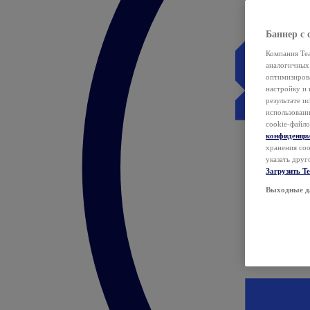
Баннер с 
Компания Tea
аналогичных 
оптимизиров
настройку и 
результате и
использован
cookie-файло
конфиденци
хранения coo
указать друг
Загрузить T
Выходные д