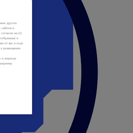
ание других
с сайтом и
 согласие на (i)
 собранных в
и от вас в ходе
 о размещении
х и периоде
например