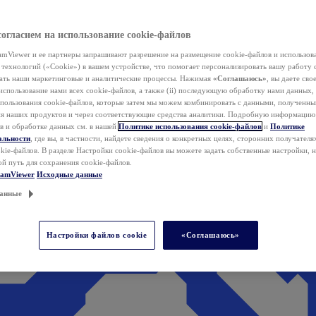
согласием на использование cookie-файлов
mViewer и ее партнеры запрашивают разрешение на размещение cookie-файлов и использов
технологий («Cookie») в вашем устройстве, что помогает персонализировать вашу работу 
ать наши маркетинговые и аналитические процессы. Нажимая
«Соглашаюсь»
, вы даете свое
использование нами всех cookie-файлов, а также (ii) последующую обработку нами данных,
спользования cookie-файлов, которые затем мы можем комбинировать с данными, полученным
ия наших продуктов и через соответствующие средства аналитики. Подробную информацию
в и обработке данных см. в нашей
Политике использования cookie-файлов
и
Политике
альности
, где вы, в частности, найдете сведения о конкретных целях, сторонних получателя
kie-файлов. В разделе Настройки cookie-файлов вы можете задать собственные настройки, 
ой путь для сохранения cookie-файлов.
eamViewer
Исходные данные
анные
Настройки файлов cookie
«Соглашаюсь»