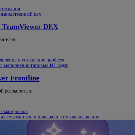
интеграция
оизводственный цех
й
TeamViewer DEX
вателей.
явление и устранение проблем
я выполнения типовых ИТ-задач
er Frontline
й реальностью.
ка материалов
ция сотрудников и повышение их квалификации