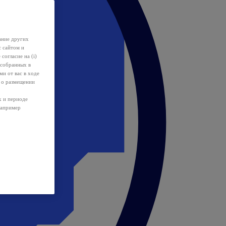
ание других
с сайтом и
 согласие на (i)
 собранных в
и от вас в ходе
 о размещении
х и периоде
например