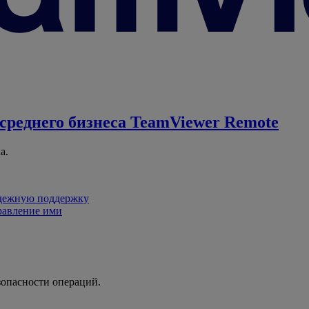
среднего бизнеса
TeamViewer Remote
а.
адежную поддержку
равление ими
зопасности операций.