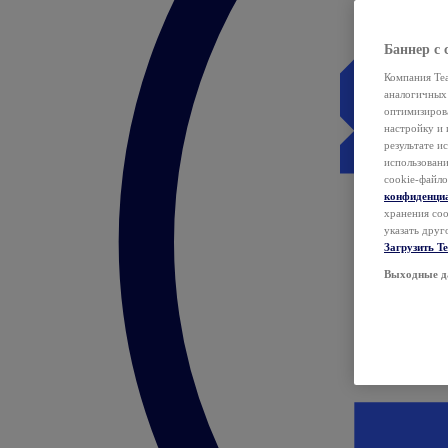
Баннер с 
Компания Tea
аналогичных 
оптимизиров
настройку и 
результате и
использован
cookie-файло
конфиденци
хранения coo
указать друг
Загрузить T
Выходные д