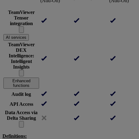
(Add-On)
(Add-On)
TeamViewer
Tensor
integration
AI services
TeamViewer
DEX
Intelligence:
Intelligent
Insights
Enhanced
functions
Audit log
API Access
Data Access via
Delta Sharing
Definitions: