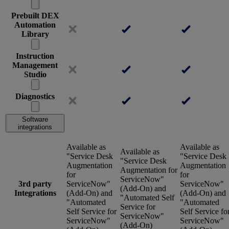
Prebuilt DEX
Automation
Library
Instruction
Management
Studio
Diagnostics
Software
integrations
Available as
Available as
Available as
"Service Desk
"Service Desk
"Service Desk
Augmentation
Augmentation
Augmentation for
for
for
ServiceNow"
3rd party
ServiceNow"
ServiceNow"
(Add-On) and
Integrations
(Add-On) and
(Add-On) and
"Automated Self
"Automated
"Automated
Service for
Self Service for
Self Service fo
ServiceNow"
ServiceNow"
ServiceNow"
(Add-On)