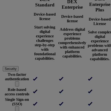
DEX
Enterprise
Standard
Enterprise
Plus
Device-based
Device-based
license
Device-based
license
License
Start solving
Address digital
digital
Solve comple
experience
experience
digital
problems
challenges
experience
comprehensively
step-by-step
problems wit
with enhanced
with
advanced
platform
foundational
platform
capabilities.
capabilities.
capabilities.
Security
Two-factor
authentication
Role-based
access controls
Single Sign-on
(SSO)