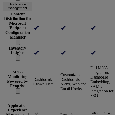
Application
management
Content
Distribution for
Microsoft
Endpoint
Configuration
Manager
Inventory
Insights
Full M365
M365
Integration,
Customizable
Monitoring
Dashboard
Dashboard,
Dashboards,
Powered by
Embedding,
Crowd Data
Alerts, Web and
Exoprise
SAML
Email Hooks
Integration for
SSO
Application
Experience
Local and web
Management
Local Apps