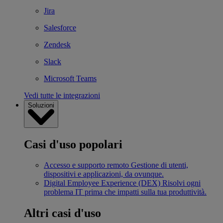
Jira
Salesforce
Zendesk
Slack
Microsoft Teams
Vedi tutte le integrazioni
Soluzioni
Casi d'uso popolari
Accesso e supporto remoto
Gestione di utenti,
dispositivi e applicazioni, da ovunque.
Digital Employee Experience (DEX)
Risolvi ogni
problema IT prima che impatti sulla tua produttività.
Altri casi d'uso