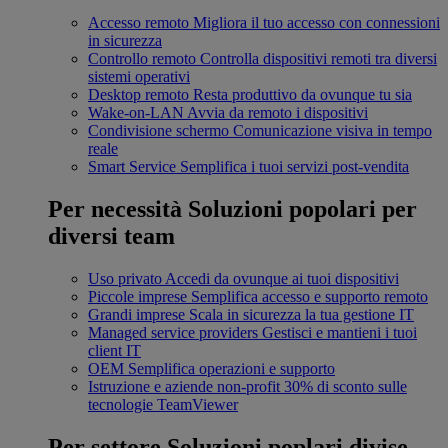
Accesso remoto
Migliora il tuo accesso con connessioni
in sicurezza
Controllo remoto
Controlla dispositivi remoti tra diversi
sistemi operativi
Desktop remoto
Resta produttivo da ovunque tu sia
Wake-on-LAN
Avvia da remoto i dispositivi
Condivisione schermo
Comunicazione visiva in tempo
reale
Smart Service
Semplifica i tuoi servizi post-vendita
Per necessità
Soluzioni popolari per
diversi team
Uso privato
Accedi da ovunque ai tuoi dispositivi
Piccole imprese
Semplifica accesso e supporto remoto
Grandi imprese
Scala in sicurezza la tua gestione IT
Managed service providers
Gestisci e mantieni i tuoi
client IT
OEM
Semplifica operazioni e supporto
Istruzione e aziende non-profit
30% di sconto sulle
tecnologie TeamViewer
Per settore
Soluzioni poplari divise