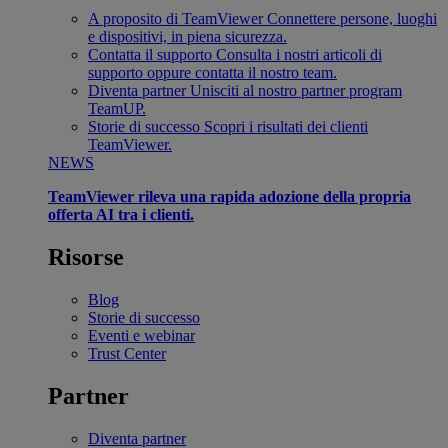
A proposito di TeamViewer
Connettere persone, luoghi
e dispositivi, in piena sicurezza.
Contatta il supporto
Consulta i nostri articoli di
supporto oppure contatta il nostro team.
Diventa partner
Unisciti al nostro partner program
TeamUP.
Storie di successo
Scopri i risultati dei clienti
TeamViewer.
NEWS
TeamViewer rileva una rapida adozione della propria
offerta AI tra i clienti.
Risorse
Blog
Storie di successo
Eventi e webinar
Trust Center
Partner
Diventa partner