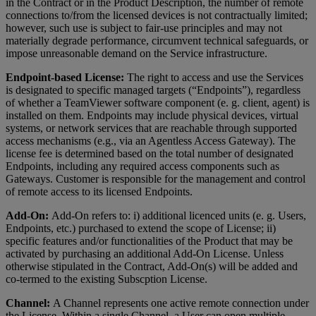
in the Contract or in the Product Description, the number of remote
connections to/from the licensed devices is not contractually limited;
however, such use is subject to fair-use principles and may not
materially degrade performance, circumvent technical safeguards, or
impose unreasonable demand on the Service infrastructure.
Endpoint-based License:
The right to access and use the Services
is designated to specific managed targets (“Endpoints”), regardless
of whether a TeamViewer software component (e. g. client, agent) is
installed on them. Endpoints may include physical devices, virtual
systems, or network services that are reachable through supported
access mechanisms (e.g., via an Agentless Access Gateway). The
license fee is determined based on the total number of designated
Endpoints, including any required access components such as
Gateways. Customer is responsible for the management and control
of remote access to its licensed Endpoints.
Add-On:
Add-On refers to: i) additional licenced units (e. g. Users,
Endpoints, etc.) purchased to extend the scope of License; ii)
specific features and/or functionalities of the Product that may be
activated by purchasing an additional Add-On License. Unless
otherwise stipulated in the Contract, Add-On(s) will be added and
co-termed to the existing Subscption License.
Channel:
A Channel represents one active remote connection under
the License. Within a single Channel, a User can open multiple