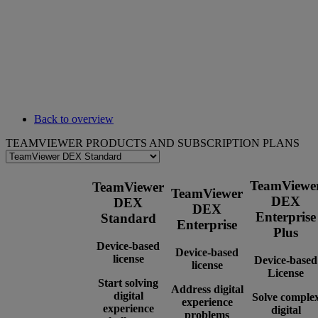
Back to overview
TEAMVIEWER PRODUCTS AND SUBSCRIPTION PLANS
TeamViewe
TeamViewer
TeamViewer
DEX
DEX
DEX
Enterprise
Standard
Enterprise
Plus
Device-based
Device-based
license
Device-based
license
License
Start solving
Address digital
digital
Solve comple
experience
experience
digital
problems