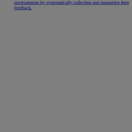
environments by systematically collecting and measuring their
feedback.