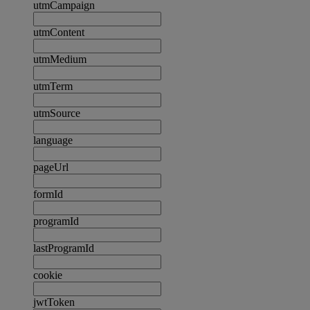
utmCampaign
utmContent
utmMedium
utmTerm
utmSource
language
pageUrl
formId
programId
lastProgramId
cookie
jwtToken