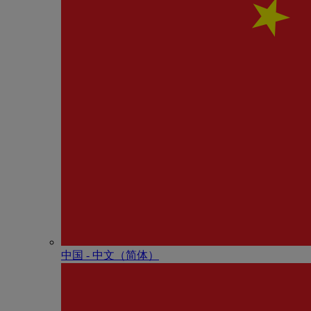
中国 - 中⽂（简体）