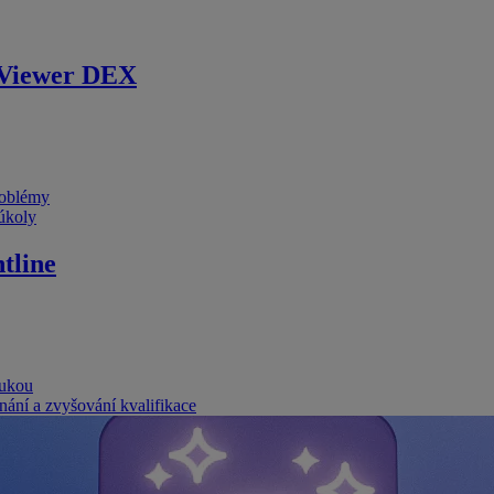
Viewer DEX
problémy
 úkoly
tline
rukou
nání a zvyšování kvalifikace