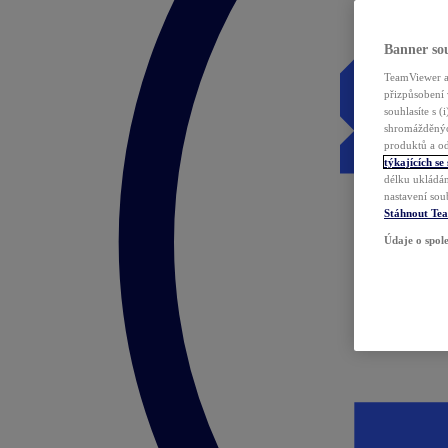
Banner sou
TeamViewer a 
přizpůsobení 
souhlasíte s 
shromážděnýc
produktů a od
týkajících se
délku ukládán
nastavení sou
Stáhnout Te
Údaje o spole