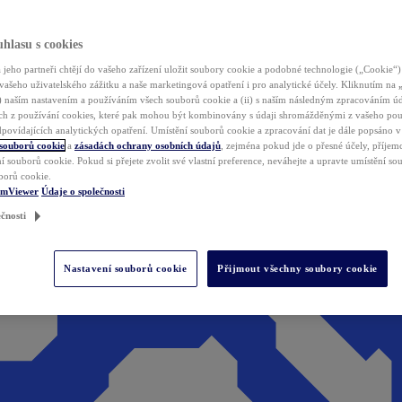
hlasu s cookies
jeho partneři chtějí do vašeho zařízení uložit soubory cookie a podobné technologie („Cookie“)
vašeho uživatelského zážitku a naše marketingová opatření i pro analytické účely. Kliknutím na
(i) naším nastavením a používáním všech souborů cookie a (ii) s naším následným zpracováním ú
h z používání cookies, které pak mohou být kombinovány s údaji shromážděnými z vašeho pou
povídajících analytických opatření. Umístění souborů cookie a zpracování dat je dále popsáno 
 souborů cookie
a
zásadách ochrany osobních údajů
, zejména pokud jde o přesné účely, příjemce
í souborů cookie. Pokud si přejete zvolit své vlastní preference, neváhejte a upravte umístění s
borů cookie.
amViewer
Údaje o společnosti
čnosti
Nastavení souborů cookie
Přijmout všechny soubory cookie