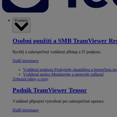
Produkty
Osobní použití a SMB
TeamViewer Re
Rychlý a zabezpečený vzdálený přístup a IT podpora.
Další informace
Vzdálená podpora
Poskytujte okamžitou a bezpečnou p
Vzdálená správa
Monitorujte a spravujte zařízení
Zobrazit plány a ceny
Podnik
TeamViewer Tensor
Vzdálené připojení vytvořené pro zabezpečené operace.
Další informace