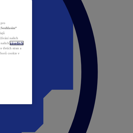
 pro
„Souhlasím“
dajů
žívání našich
v našich
zásadách
 třetích stran a
ouborů cookie v