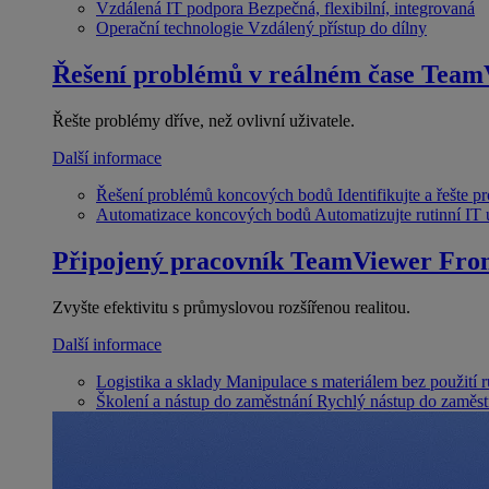
Vzdálená IT podpora
Bezpečná, flexibilní, integrovaná
Operační technologie
Vzdálený přístup do dílny
Řešení problémů v reálném čase
Team
Řešte problémy dříve, než ovlivní uživatele.
Další informace
Řešení problémů koncových bodů
Identifikujte a řešte 
Automatizace koncových bodů
Automatizujte rutinní IT
Připojený pracovník
TeamViewer Fron
Zvyšte efektivitu s průmyslovou rozšířenou realitou.
Další informace
Logistika a sklady
Manipulace s materiálem bez použití 
Školení a nástup do zaměstnání
Rychlý nástup do zaměst