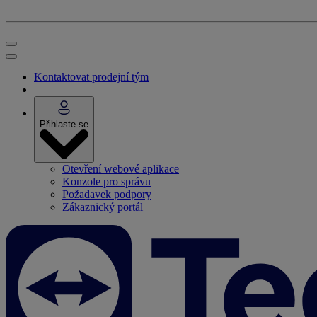
Kontaktovat prodejní tým
Přihlaste se
Otevření webové aplikace
Konzole pro správu
Požadavek podpory
Zákaznický portál