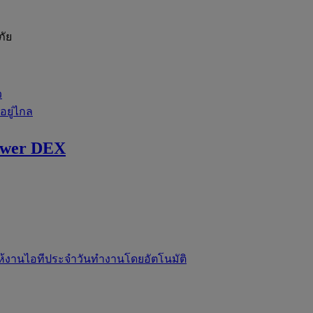
ภัย
ว
่อยู่ไกล
ewer DEX
ห้งานไอทีประจำวันทำงานโดยอัตโนมัติ