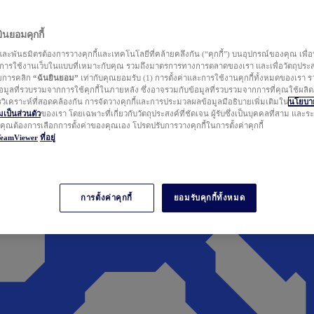
นยอมคุกกี้
ละพันธมิตรต้องการวางคุกกี้และเทคโนโลยีที่คล้ายคลึงกัน (“คุกกี้”) บนอุปกรณ์ของคุณ เพื่อ
ารใช้งานเว็บในแบบที่เหมาะกับคุณ รวมถึงมาตรการทางการตลาดของเรา และเพื่อวัตถุประ
วยการคลิก
“ฉันยินยอม”
เท่ากับคุณยอมรับ (1) การตั้งค่าและการใช้งานคุกกี้ทั้งหมดของเรา ร
มูลที่รวบรวมจากการใช้คุกกี้ในภายหลัง ซึ่งอาจรวมกับข้อมูลที่รวบรวมจากการที่คุณใช้ผลิ
ิเคราะห์ที่สอดคล้องกัน การจัดวางคุกกี้และการประมวลผลข้อมูลมีอธิบายเพิ่มเติมใน
นโยบาย
ป็นส่วนตัว
ของเรา โดยเฉพาะที่เกี่ยวกับวัตถุประสงค์ที่ชัดเจน ผู้รับซึ่งเป็นบุคคลที่สาม และ
ากคุณต้องการเลือกการตั้งค่าของคุณเอง โปรดปรับการวางคุกกี้ในการตั้งค่าคุกกี้
TeamViewer
ที่อยู่
การตั้งค่าคุกกี้
ยอมรับคุกกี้ทั้งหมด