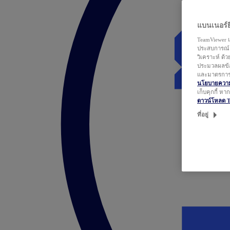
แบนเนอร์ยิ
TeamViewer แ
ประสบการณ์ก
วิเคราะห์ ด้
ประมวลผลข้อ
และมาตรการว
นโยบายความเ
เก็บคุกกี้ ห
ดาวน์โหลด 
ที่อยู่