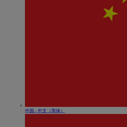
中国 - 中⽂（简体）