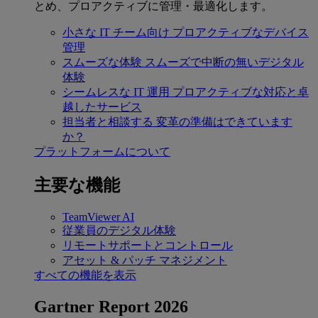
とめ、プロアクティブに管理・最適化します。
小さな IT チーム向け
プロアクティブなデバイス
管理
スムーズな体験
スムーズで中断の無いデジタル
体験
シームレスな IT 運用
プロアクティブな対応と卓
越したサービス
担当者と相談する
変革の準備はできています
か？
プラットフォームについて
主要な機能
TeamViewer AI
従業員のデジタル体験
リモートサポートとコントロール
アセット & パッチ マネジメント
すべての機能を表示
Gartner Report 2026