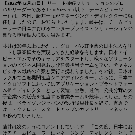
【2022年12月21日】
リモート接続ソリューションのグロー
バルリーダーであるTeamViewer（以下、チームビューワ
ー）は、本日、藤井一弘がマネージング・ディレクターに就
任しましたので、お知らせいたします。藤井は、チームビュ
ーワーの日本におけるエンタープライズ・ソリューションの
更なる市場拡大に取り組みます。
藤井は30年以上にわたり、グローバルIT企業の日本法人をリ
ードし事業拡大を実現してきた経験を有します。日本アイ・
ビー・エムでそのキャリアをスタートし、様々なソリューシ
ョンのビジネス開発および営業担当チームを率い、チャネル
ビジネス戦略の立案と実行に携わりました。その後、日本オ
ラクルで金融機関担当シニアディレクター、さらに、日本マ
イクロソフトにおいてはアプリケーション・プラットフォー
ム担当ディレクターとして製造、金融、通信、公共分野の大
手企業への販売を担当する営業チームを統率しました。その
後は、ベライゾンジャパンの執行役員社長を経て、直近で
は、テクノロジースタートアップのカントリー・マネジャー
を務めていました。
藤井は次のようにコメントしています。「この度、日本にお
けるチームビューワーにマネージング・ディレクターとして