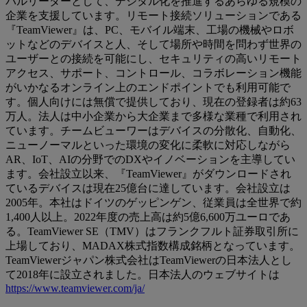
バルリーダーとして、デジタル化を推進するあらゆる規模の
企業を支援しています。リモート接続ソリューションである
『TeamViewer』は、PC、モバイル端末、工場の機械やロボ
ットなどのデバイスと人、そして場所や時間を問わず世界の
ユーザーとの接続を可能にし、セキュリティの高いリモート
アクセス、サポート、コントロール、コラボレーション機能
がいかなるオンライン上のエンドポイントでも利用可能で
す。個人向けには無償で提供しており、現在の登録者は約63
万人。法人は中小企業から大企業まで多様な業種で利用され
ています。チームビューワーはデバイスの分散化、自動化、
ニューノーマルといった環境の変化に柔軟に対応しながら
AR、IoT、AIの分野でのDXやイノベーションを主導してい
ます。会社設立以来、『TeamViewer』がダウンロードされ
ているデバイスは現在25億台に達しています。会社設立は
2005年。本社はドイツのゲッピンゲン、従業員は全世界で約
1,400人以上。2022年度の売上高は約5億6,600万ユーロであ
る。TeamViewer SE（TMV）はフランクフルト証券取引所に
上場しており、MADAX株式指数構成銘柄となっています。
TeamViewerジャパン株式会社はTeamViewerの日本法人とし
て2018年に設立されました。日本法人のウェブサイトは
https://www.teamviewer.com/ja/