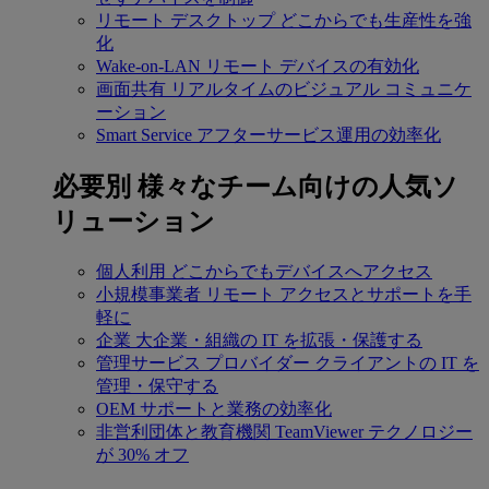
リモート デスクトップ
どこからでも生産性を強
化
Wake-on-LAN
リモート デバイスの有効化
画面共有
リアルタイムのビジュアル コミュニケ
ーション
Smart Service
アフターサービス運用の効率化
必要別
様々なチーム向けの人気ソ
リューション
個人利用
どこからでもデバイスへアクセス
小規模事業者
リモート アクセスとサポートを手
軽に
企業
大企業・組織の IT を拡張・保護する
管理サービス プロバイダー
クライアントの IT を
管理・保守する
OEM
サポートと業務の効率化
非営利団体と教育機関
TeamViewer テクノロジー
が 30% オフ