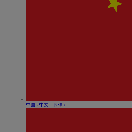
中国 - 中⽂（简体）