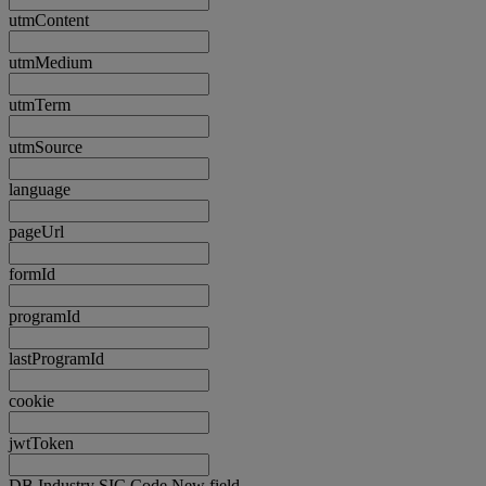
utmContent
utmMedium
utmTerm
utmSource
language
pageUrl
formId
programId
lastProgramId
cookie
jwtToken
DB Industry SIC Code New field