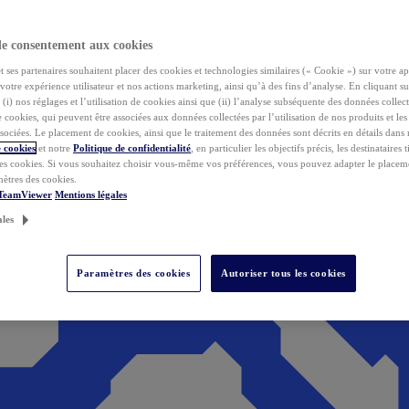
de consentement aux cookies
ses partenaires souhaitent placer des cookies et technologies similaires (« Cookie ») sur votre ap
votre expérience utilisateur et nos actions marketing, ainsi qu’à des fins d’analyse. En cliquant s
(i) nos réglages et l’utilisation de cookies ainsi que (ii) l’analyse subséquente des données collect
de cookies, qui peuvent être associées aux données collectées par l’utilisation de nos produits et le
sociées. Le placement de cookies, ainsi que le traitement des données sont décrits en détails dans
 cookies
et notre
Politique de confidentialité
, en particulier les objectifs précis, les destinataires t
es cookies. Si vous souhaitez choisir vous-même vos préférences, vous pouvez adapter le placem
mètres des cookies.
 TeamViewer
Mentions légales
ales
Paramètres des cookies
Autoriser tous les cookies