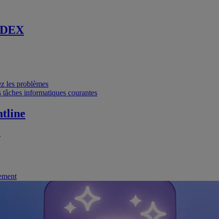
 DEX
vez les problèmes
 tâches informatiques courantes
tline
.
nement