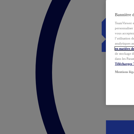
Bannière 
TeamViewer et 
personnaliser 
vous acceptez 
l’utilisation 
analytiques as
en matière de
de stockage d
dans les Para
Téléchargez
Mentions lég