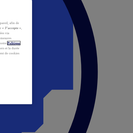
pareil, afin de
ur
« J’accepte »
,
ées via
s mesures
 notre
Politique
iers et la durée
ent de cookies