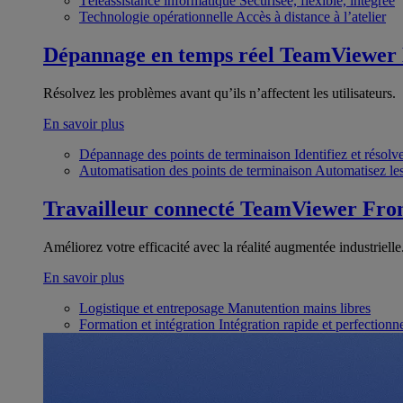
Téléassistance informatique
Sécurisée, flexible, intégrée
Technologie opérationnelle
Accès à distance à l’atelier
Dépannage en temps réel
TeamViewer
Résolvez les problèmes avant qu’ils n’affectent les utilisateurs.
En savoir plus
Dépannage des points de terminaison
Identifiez et résol
Automatisation des points de terminaison
Automatisez les
Travailleur connecté
TeamViewer Fron
Améliorez votre efficacité avec la réalité augmentée industrielle
En savoir plus
Logistique et entreposage
Manutention mains libres
Formation et intégration
Intégration rapide et perfection