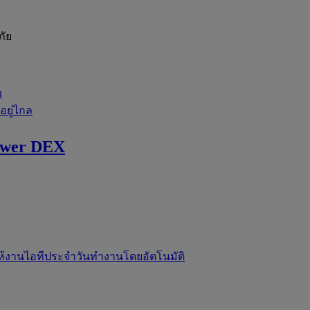
ภัย
ว
่อยู่ไกล
ewer DEX
ห้งานไอทีประจำวันทำงานโดยอัตโนมัติ