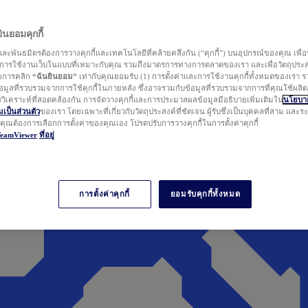
นยอมคุกกี้
ละพันธมิตรต้องการวางคุกกี้และเทคโนโลยีที่คล้ายคลึงกัน (“คุกกี้”) บนอุปกรณ์ของคุณ เพื่อ
ารใช้งานเว็บในแบบที่เหมาะกับคุณ รวมถึงมาตรการทางการตลาดของเรา และเพื่อวัตถุประ
วยการคลิก
“ฉันยินยอม”
เท่ากับคุณยอมรับ (1) การตั้งค่าและการใช้งานคุกกี้ทั้งหมดของเรา ร
มูลที่รวบรวมจากการใช้คุกกี้ในภายหลัง ซึ่งอาจรวมกับข้อมูลที่รวบรวมจากการที่คุณใช้ผลิ
ิเคราะห์ที่สอดคล้องกัน การจัดวางคุกกี้และการประมวลผลข้อมูลมีอธิบายเพิ่มเติมใน
นโยบาย
ป็นส่วนตัว
ของเรา โดยเฉพาะที่เกี่ยวกับวัตถุประสงค์ที่ชัดเจน ผู้รับซึ่งเป็นบุคคลที่สาม และ
ากคุณต้องการเลือกการตั้งค่าของคุณเอง โปรดปรับการวางคุกกี้ในการตั้งค่าคุกกี้
TeamViewer
ที่อยู่
การตั้งค่าคุกกี้
ยอมรับคุกกี้ทั้งหมด