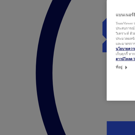
แบนเนอร์ยิ
TeamViewer แ
ประสบการณ์ก
วิเคราะห์ ด้
ประมวลผลข้อ
และมาตรการว
นโยบายความเ
เก็บคุกกี้ ห
ดาวน์โหลด 
ที่อยู่