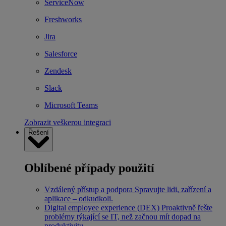
ServiceNow
Freshworks
Jira
Salesforce
Zendesk
Slack
Microsoft Teams
Zobrazit veškerou integraci
Řešení
Oblíbené případy použití
Vzdálený přístup a podpora
Spravujte lidi, zařízení a
aplikace – odkudkoli.
Digital employee experience (DEX)
Proaktivně řešte
problémy týkající se IT, než začnou mít dopad na
produktivitu.