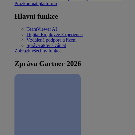
Prozkoumat platformu
Hlavní funkce
TeamViewer AI
Digital Employee Experience
Vzdálená podpora a řízení
Správa aktiv a záplat
Zobrazit všechny funkce
Zpráva Gartner 2026