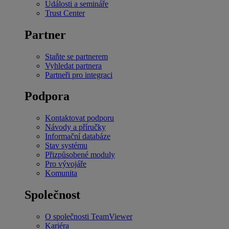
Události a semináře
Trust Center
Partner
Staňte se partnerem
Vyhledat partnera
Partneři pro integraci
Podpora
Kontaktovat podporu
Návody a příručky
Informační databáze
Stav systému
Přizpůsobené moduly
Pro vývojáře
Komunita
Společnost
O společnosti TeamViewer
Kariéra