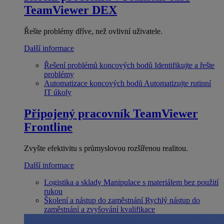
TeamViewer DEX
Řešte problémy dříve, než ovlivní uživatele.
Další informace
Řešení problémů koncových bodů
Identifikujte a řešte
problémy
Automatizace koncových bodů
Automatizujte rutinní
IT úkoly
Připojený pracovník
TeamViewer
Frontline
Zvyšte efektivitu s průmyslovou rozšířenou realitou.
Další informace
Logistika a sklady
Manipulace s materiálem bez použití
rukou
Školení a nástup do zaměstnání
Rychlý nástup do
zaměstnání a zvyšování kvalifikace