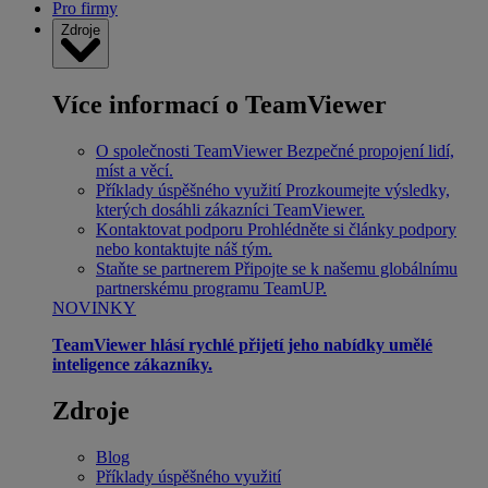
Pro firmy
Zdroje
Více informací o TeamViewer
O společnosti TeamViewer
Bezpečné propojení lidí,
míst a věcí.
Příklady úspěšného využití
Prozkoumejte výsledky,
kterých dosáhli zákazníci TeamViewer.
Kontaktovat podporu
Prohlédněte si články podpory
nebo kontaktujte náš tým.
Staňte se partnerem
Připojte se k našemu globálnímu
partnerskému programu TeamUP.
NOVINKY
TeamViewer hlásí rychlé přijetí jeho nabídky umělé
inteligence zákazníky.
Zdroje
Blog
Příklady úspěšného využití