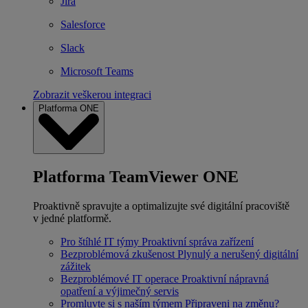
Jira
Salesforce
Slack
Microsoft Teams
Zobrazit veškerou integraci
Platforma ONE
Platforma TeamViewer ONE
Proaktivně spravujte a optimalizujte své digitální pracoviště
v jedné platformě.
Pro štíhlé IT týmy
Proaktivní správa zařízení
Bezproblémová zkušenost
Plynulý a nerušený digitální
zážitek
Bezproblémové IT operace
Proaktivní nápravná
opatření a výjimečný servis
Promluvte si s naším týmem
Připraveni na změnu?