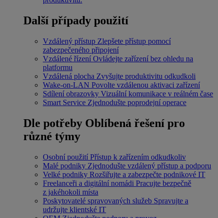
Další případy použití
Vzdálený přístup
Zlepšete přístup pomocí
zabezpečeného připojení
Vzdálené řízení
Ovládejte zařízení bez ohledu na
platformu
Vzdálená plocha
Zvyšujte produktivitu odkudkoli
Wake-on-LAN
Povolte vzdálenou aktivaci zařízení
Sdílení obrazovky
Vizuální komunikace v reálném čase
Smart Service
Zjednodušte poprodejní operace
Dle potřeby
Oblíbená řešení pro
různé týmy
Osobní použití
Přístup k zařízením odkudkoliv
Malé podniky
Zjednodušte vzdálený přístup a podporu
Velké podniky
Rozšiřujte a zabezpečte podnikové IT
Freelanceři a digitální nomádi
Pracujte bezpečně
z jakéhokoli místa
Poskytovatelé spravovaných služeb
Spravujte a
udržujte klientské IT