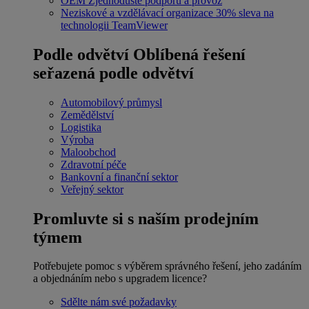
OEM
Zjednodušte podporu a provoz
Neziskové a vzdělávací organizace
30% sleva na
technologii TeamViewer
Podle odvětví
Oblíbená řešení
seřazená podle odvětví
Automobilový průmysl
Zemědělství
Logistika
Výroba
Maloobchod
Zdravotní péče
Bankovní a finanční sektor
Veřejný sektor
Promluvte si s naším prodejním
týmem
Potřebujete pomoc s výběrem správného řešení, jeho zadáním
a objednáním nebo s upgradem licence?
Sdělte nám své požadavky