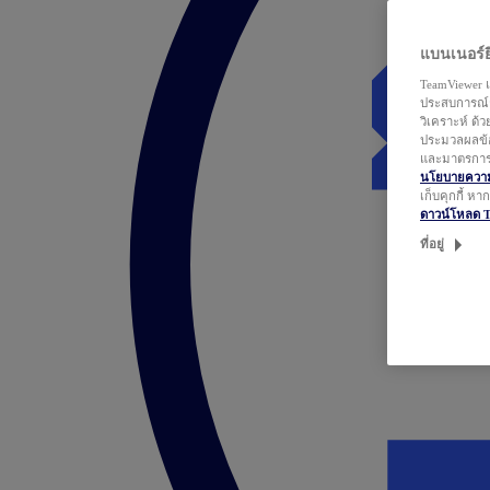
แบนเนอร์ยิ
TeamViewer แ
ประสบการณ์ก
วิเคราะห์ ด้
ประมวลผลข้อ
และมาตรการว
นโยบายความเ
เก็บคุกกี้ ห
ดาวน์โหลด 
ที่อยู่