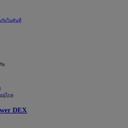
ภัยในทันที
ภัย
ว
่อยู่ไกล
ewer DEX