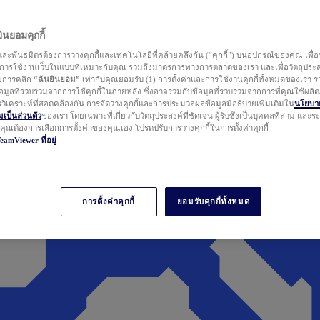
นยอมคุกกี้
ละพันธมิตรต้องการวางคุกกี้และเทคโนโลยีที่คล้ายคลึงกัน (“คุกกี้”) บนอุปกรณ์ของคุณ เพื่อ
ารใช้งานเว็บในแบบที่เหมาะกับคุณ รวมถึงมาตรการทางการตลาดของเรา และเพื่อวัตถุประ
วยการคลิก
“ฉันยินยอม”
เท่ากับคุณยอมรับ (1) การตั้งค่าและการใช้งานคุกกี้ทั้งหมดของเรา ร
มูลที่รวบรวมจากการใช้คุกกี้ในภายหลัง ซึ่งอาจรวมกับข้อมูลที่รวบรวมจากการที่คุณใช้ผลิ
ิเคราะห์ที่สอดคล้องกัน การจัดวางคุกกี้และการประมวลผลข้อมูลมีอธิบายเพิ่มเติมใน
นโยบาย
ป็นส่วนตัว
ของเรา โดยเฉพาะที่เกี่ยวกับวัตถุประสงค์ที่ชัดเจน ผู้รับซึ่งเป็นบุคคลที่สาม และ
ากคุณต้องการเลือกการตั้งค่าของคุณเอง โปรดปรับการวางคุกกี้ในการตั้งค่าคุกกี้
TeamViewer
ที่อยู่
การตั้งค่าคุกกี้
ยอมรับคุกกี้ทั้งหมด