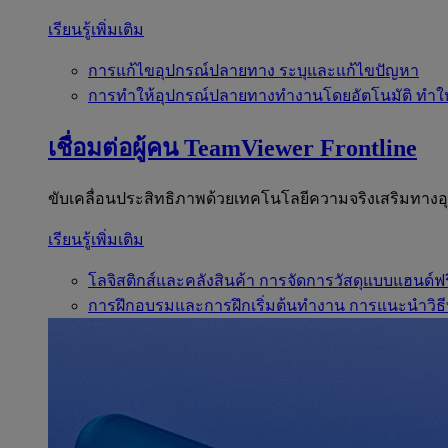
เรียนรู้เพิ่มเติม
การแก้ไขอุปกรณ์ปลายทาง
ระบุและแก้ไขปัญหา
การทำให้อุปกรณ์ปลายทางทำงานโดยอัตโนมัติ
ทำใ
เชื่อมต่อผู้คน
TeamViewer Frontline
ขับเคลื่อนประสิทธิภาพด้วยเทคโนโลยีความจริงเสริมทาง
เรียนรู้เพิ่มเติม
โลจิสติกส์และคลังสินค้า
การจัดการวัสดุแบบแฮนด์ฟร
การฝึกอบรมและการฝึกเริ่มต้นทำงาน
การแนะนำวิธี