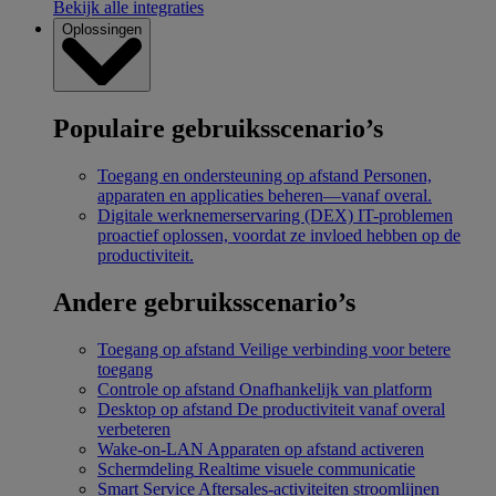
Bekijk alle integraties
Oplossingen
Populaire gebruiksscenario’s
Toegang en ondersteuning op afstand
Personen,
apparaten en applicaties beheren—vanaf overal.
Digitale werknemerservaring (DEX)
IT-problemen
proactief oplossen, voordat ze invloed hebben op de
productiviteit.
Andere gebruiksscenario’s
Toegang op afstand
Veilige verbinding voor betere
toegang
Controle op afstand
Onafhankelijk van platform
Desktop op afstand
De productiviteit vanaf overal
verbeteren
Wake-on-LAN
Apparaten op afstand activeren
Schermdeling
Realtime visuele communicatie
Smart Service
Aftersales-activiteiten stroomlijnen