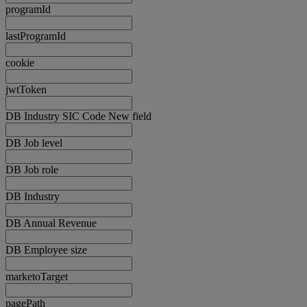
programId
lastProgramId
cookie
jwtToken
DB Industry SIC Code New field
DB Job level
DB Job role
DB Industry
DB Annual Revenue
DB Employee size
marketoTarget
pagePath