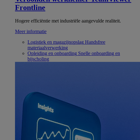
Frontline
Hogere efficiëntie met industriële aangevulde realiteit.
Meer informatie
Logistiek en magazijnopslag
Handsfree
materiaalverwerking
Opleiding en onboarding
Snelle onboarding en
bijscholing