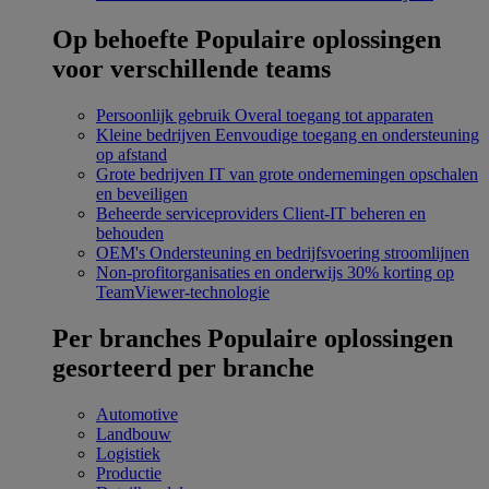
Op behoefte
Populaire oplossingen
voor verschillende teams
Persoonlijk gebruik
Overal toegang tot apparaten
Kleine bedrijven
Eenvoudige toegang en ondersteuning
op afstand
Grote bedrijven
IT van grote ondernemingen opschalen
en beveiligen
Beheerde serviceproviders
Client-IT beheren en
behouden
OEM's
Ondersteuning en bedrijfsvoering stroomlijnen
Non-profitorganisaties en onderwijs
30% korting op
TeamViewer-technologie
Per branches
Populaire oplossingen
gesorteerd per branche
Automotive
Landbouw
Logistiek
Productie