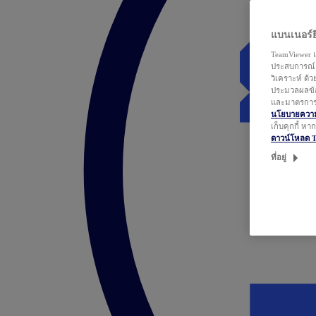
แบนเนอร์ยิ
TeamViewer แ
ประสบการณ์ก
วิเคราะห์ ด้
ประมวลผลข้อ
และมาตรการว
นโยบายความเ
เก็บคุกกี้ ห
ดาวน์โหลด 
ที่อยู่