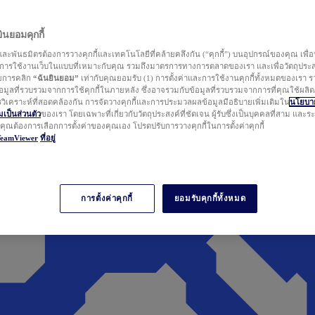
นยอมคุกกี้
ละพันธมิตรต้องการวางคุกกี้และเทคโนโลยีที่คล้ายคลึงกัน (“คุกกี้”) บนอุปกรณ์ของคุณ เพื่อ
ารใช้งานเว็บในแบบที่เหมาะกับคุณ รวมถึงมาตรการทางการตลาดของเรา และเพื่อวัตถุประ
วยการคลิก
“ฉันยินยอม”
เท่ากับคุณยอมรับ (1) การตั้งค่าและการใช้งานคุกกี้ทั้งหมดของเรา ร
มูลที่รวบรวมจากการใช้คุกกี้ในภายหลัง ซึ่งอาจรวมกับข้อมูลที่รวบรวมจากการที่คุณใช้ผลิ
ิเคราะห์ที่สอดคล้องกัน การจัดวางคุกกี้และการประมวลผลข้อมูลมีอธิบายเพิ่มเติมใน
นโยบาย
ป็นส่วนตัว
ของเรา โดยเฉพาะที่เกี่ยวกับวัตถุประสงค์ที่ชัดเจน ผู้รับซึ่งเป็นบุคคลที่สาม และ
ากคุณต้องการเลือกการตั้งค่าของคุณเอง โปรดปรับการวางคุกกี้ในการตั้งค่าคุกกี้
TeamViewer
ที่อยู่
การตั้งค่าคุกกี้
ยอมรับคุกกี้ทั้งหมด