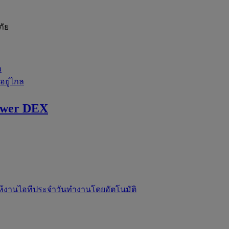
ภัย
ว
่อยู่ไกล
ewer DEX
ห้งานไอทีประจำวันทำงานโดยอัตโนมัติ