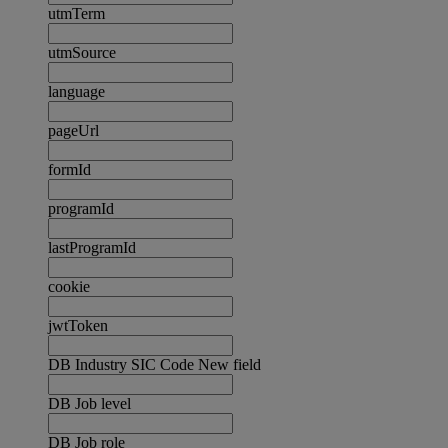
utmTerm
utmSource
language
pageUrl
formId
programId
lastProgramId
cookie
jwtToken
DB Industry SIC Code New field
DB Job level
DB Job role