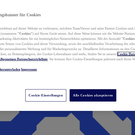
ungsbanner für Cookies
erlebnis auf dieser Website zu verbessern, möchten TeamViewer und seine Partner Cookies und 
n (zusammen
"Cookies"
) auf Ihrem Gerät setzen. Auf diese Weise können wir die Website-Nutzun
rketing-Aktivitäten für ein bestmögliches Nutzererlebnis optimieren. Mit der Auswahl
"Cookies
dem Setzen von Cookies und deren Verwendung, sowie der anschließenden Verarbeitung der erh
r personalisierten Werbung und für Marketingzwecke zu. Detaillierte Informationen zu den Co
ken, zu Drittempfängern, der Cookie-Lebensdauer und mehr, finden Sie in unserer
Cookie Date
llgemeinen Datenschutzrichtlinie
. Sie können Ihre Cookie-Einstellungen jederzeit nach Ihren
herunterladen
Impressum
Cookie-Einstellungen
Alle Cookies akzeptieren