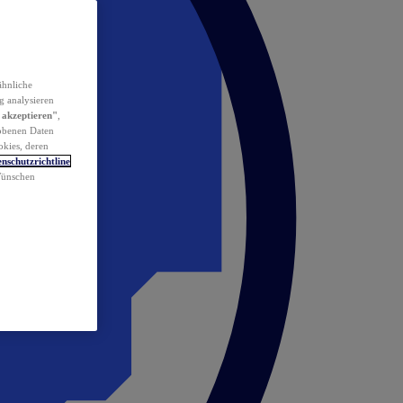
ähnliche
g analysieren
 akzeptieren"
,
obenen Daten
okies, deren
nschutzrichtline
 Wünschen