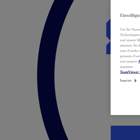
Einwillig
Um Ihr Nutzer
Technologie
und unsere Ma
stimmen Sie 
zum Zwecke de
genauen Zwec
und unserer
A
anpassen.
TeamViewer 
Imprint