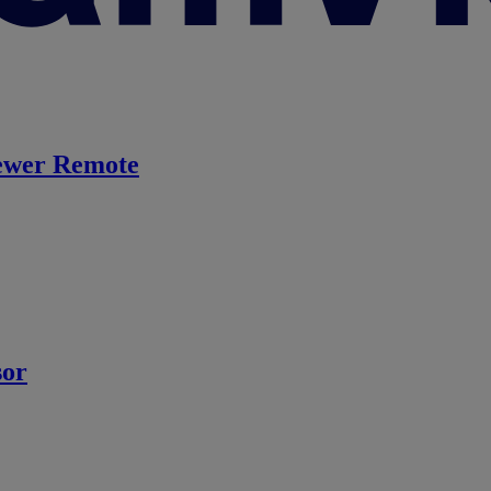
ewer Remote
sor