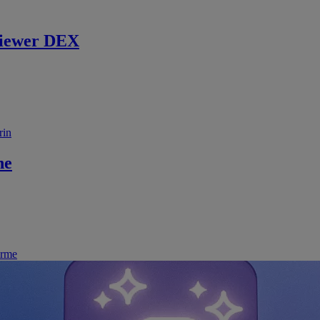
iewer DEX
rin
ne
irme