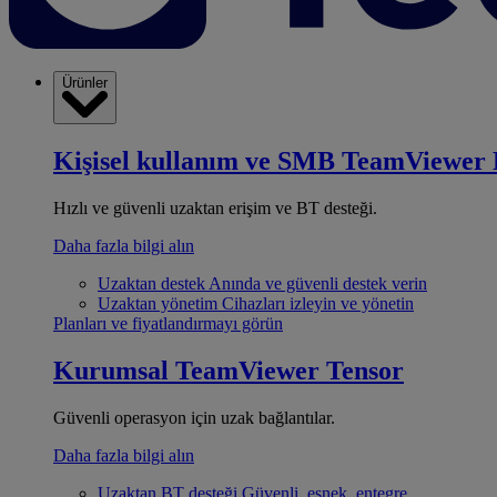
Ürünler
Kişisel kullanım ve SMB
TeamViewer 
Hızlı ve güvenli uzaktan erişim ve BT desteği.
Daha fazla bilgi alın
Uzaktan destek
Anında ve güvenli destek verin
Uzaktan yönetim
Cihazları izleyin ve yönetin
Planları ve fiyatlandırmayı görün
Kurumsal
TeamViewer Tensor
Güvenli operasyon için uzak bağlantılar.
Daha fazla bilgi alın
Uzaktan BT desteği
Güvenli, esnek, entegre