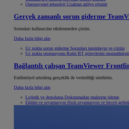
Operasyonel teknoloji
Uzaktan atölye erişimi
Gerçek zamanlı sorun giderme
TeamV
Sorunları kullanıcılar etkilenmeden çözün.
Daha fazla bilgi alın
Uç nokta sorun giderme
Sorunları tanımlayın ve çözün
Uç nokta otomasyonu
Rutin BT görevlerini otomatikleşti
Bağlantılı çalışan
TeamViewer Frontli
Endüstriyel artırılmış gerçeklik ile verimliliği sürdürün.
Daha fazla bilgi alın
Lojistik ve depolama
Dokunmadan malzeme işleme
Eğitim ve oryantasyon
Hızlı oryantasyon ve beceri gelişt