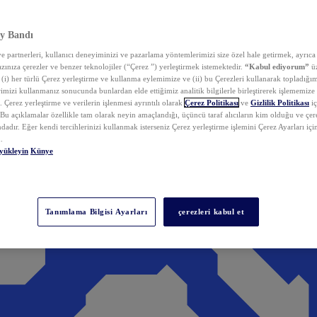
y Bandı
 partnerleri, kullanıcı deneyiminizi ve pazarlama yöntemlerimizi size özel hale getirmek, ayrıca 
zınıza çerezler ve benzer teknolojiler (“Çerez ”) yerleştirmek istemektedir.
“Kabul ediyorum”
üz
 (i) her türlü Çerez yerleştirme ve kullanma eylemimize ve (ii) bu Çerezleri kullanarak topladığım
rimizi kullanmanız sonucunda bunlardan elde ettiğimiz analitik bilgilerle birleştirerek işlememize
 Çerez yerleştirme ve verilerin işlenmesi ayrıntılı olarak
Çerez Politikası
ve
Gizlilik Politikası
iç
. Bu açıklamalar özellikle tam olarak neyin amaçlandığı, üçüncü taraf alıcıların kim olduğu ve çe
dadır. Eğer kendi tercihlerinizi kullanmak isterseniz Çerez yerleştirme işlemini Çerez Ayarları içi
.
yükleyin
Künye
Tanımlama Bilgisi Ayarları
çerezleri kabul et