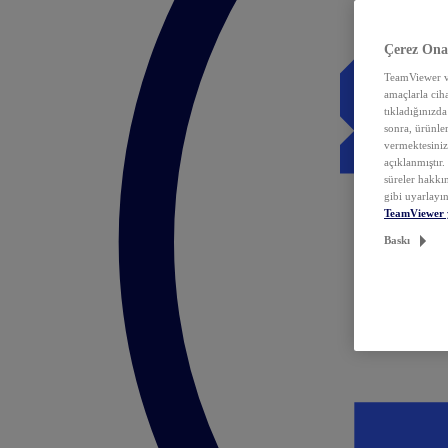
Çerez Ona
TeamViewer ve
amaçlarla ciha
tıkladığınızda
sonra, ürünle
vermektesiniz.
açıklanmıştır
süreler hakkın
gibi uyarlayın
TeamViewer 
Baskı