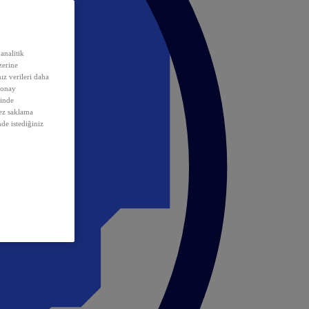
analitik
erine
ız verileri daha
 onay
inde
rez saklama
nde istediğiniz