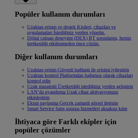
Popüler kullanım durumları
Uzaktan erişim ve destek
Kişileri, cihazları ve
uygulamaları İstediğiniz yerden yönetin.
Dijital çalışan deneyimi (DEX)
BT sorunlarını, henüz
üretkenliği etkilenmeden önce çözün.
Diğer kullanım durumları
Uzaktan erişim
Güvenli bağlantı ile erişimi iyileştirin
Uzaktan kontrol
Platformdan bağımsız olarak cihazları
kontrol edin
Uzak masaüstü
Üretkenliği istediğiniz yerden geliştirin
LAN’da uyandırma
Uzak cihaz aktivasyonunu
etkinleştirin
Ekran paylaşma
Gerçek zamanlı görsel iletişim
Smart Service
Satış sonrası hizmetleri aksaksız kılın
İhtiyaca göre
Farklı ekipler için
popüler çözümler