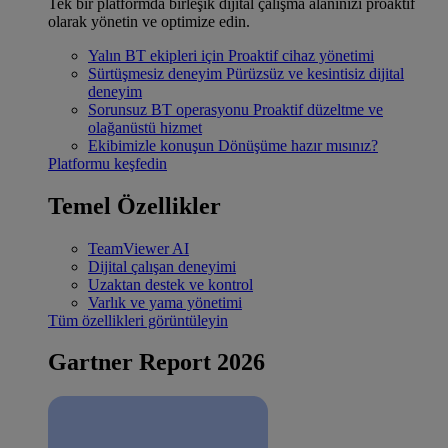
Tek bir platformda birleşik dijital çalışma alanınızı proaktif
olarak yönetin ve optimize edin.
Yalın BT ekipleri için
Proaktif cihaz yönetimi
Sürtüşmesiz deneyim
Pürüzsüz ve kesintisiz dijital
deneyim
Sorunsuz BT operasyonu
Proaktif düzeltme ve
olağanüstü hizmet
Ekibimizle konuşun
Dönüşüme hazır mısınız?
Platformu keşfedin
Temel Özellikler
TeamViewer AI
Dijital çalışan deneyimi
Uzaktan destek ve kontrol
Varlık ve yama yönetimi
Tüm özellikleri görüntüleyin
Gartner Report 2026