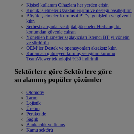
Kişisel kullanım
Cihazlara her yerden erişin
Küçük işletmeler
Uzaktan erişimi ve desteği basitleştirin
Büyük işletmeler
Kurumsal BT’yi genişletin ve güvenli
kılın
Serbest çalışanlar ve dijital göçebeler
Herhangi bir
konumdan güvenle çalışın
Yönetilen hizmetler sağlayıcıları
İstemci BT’yi yönetin
ve sürdürün
OEM’ler
Destek ve operasyonları aksaksız kılın
Kar amacı gütmeyen kuruluş ve eğitim kurumu
TeamViewer teknolojisi %30 indirimli
Sektörlere göre
Sektörlere göre
sıralanmış popüler çözümler
Otomotiv
Tarım
Lojistik
Üretim
Perakende
Sağlık
Bankacılık ve finans
Kamu sektörü