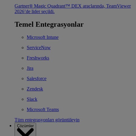
Gartner® Magic Quadrant™ DEX araçlarında, TeamViewer
2026’de lider seçildi.
Temel Entegrasyonlar
Microsoft Intune
ServiceNow
Freshworks
Jira
Salesforce
Zendesk
Slack
Microsoft Teams
Tüm entegrasyonları görüntüleyin
Çözümler