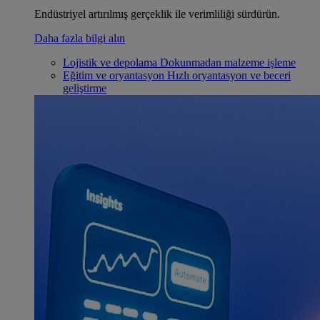
Endüstriyel artırılmış gerçeklik ile verimliliği sürdürün.
Daha fazla bilgi alın
Lojistik ve depolama
Dokunmadan malzeme işleme
Eğitim ve oryantasyon
Hızlı oryantasyon ve beceri
geliştirme