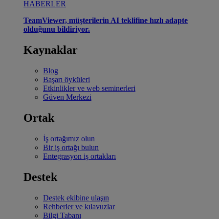
HABERLER
TeamViewer, müşterilerin AI teklifine hızlı adapte
olduğunu bildiriyor.
Kaynaklar
Blog
Başarı öyküleri
Etkinlikler ve web seminerleri
Güven Merkezi
Ortak
İş ortağımız olun
Bir iş ortağı bulun
Entegrasyon iş ortakları
Destek
Destek ekibine ulaşın
Rehberler ve kılavuzlar
Bilgi Tabanı