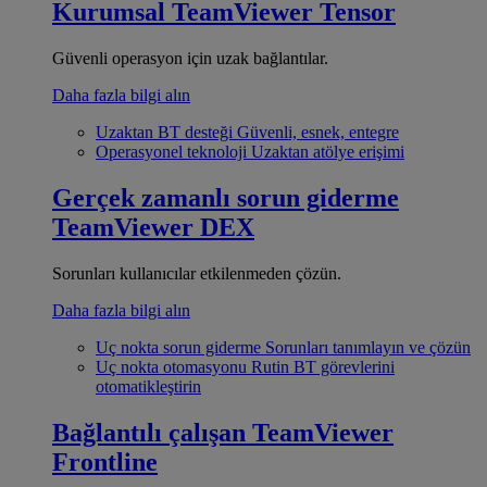
Kurumsal
TeamViewer Tensor
Güvenli operasyon için uzak bağlantılar.
Daha fazla bilgi alın
Uzaktan BT desteği
Güvenli, esnek, entegre
Operasyonel teknoloji
Uzaktan atölye erişimi
Gerçek zamanlı sorun giderme
TeamViewer DEX
Sorunları kullanıcılar etkilenmeden çözün.
Daha fazla bilgi alın
Uç nokta sorun giderme
Sorunları tanımlayın ve çözün
Uç nokta otomasyonu
Rutin BT görevlerini
otomatikleştirin
Bağlantılı çalışan
TeamViewer
Frontline