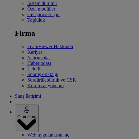
Sistem durumu
Özel modüller
Geliştiriciler için
Topluluk
Firma
TeamViewer Hakkında
Kariyer
Yatırımcılar
Haber odası
Liderlik
Spor iş ortaklığı
Sürdürülebilirlik ve CSR
Kurumsal yönetim
Satış İletişimi
Oturum aç
Web uygulamasını aç