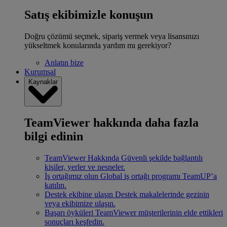
Satış ekibimizle konuşun
Doğru çözümü seçmek, sipariş vermek veya lisansınızı
yükseltmek konularında yardım mı gerekiyor?
Anlatın bize
Kurumsal
Kaynaklar
TeamViewer hakkında daha fazla
bilgi edinin
TeamViewer Hakkında
Güvenli şekilde bağlantılı
kişiler, yerler ve nesneler.
İş ortağımız olun
Global iş ortağı programı TeamUP’a
katılın.
Destek ekibine ulaşın
Destek makalelerinde gezinin
veya ekibimize ulaşın.
Başarı öyküleri
TeamViewer müşterilerinin elde ettikleri
sonuçları keşfedin.