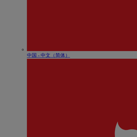
中国 - 中⽂（简体）