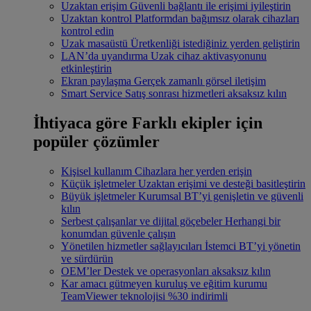
Uzaktan erişim
Güvenli bağlantı ile erişimi iyileştirin
Uzaktan kontrol
Platformdan bağımsız olarak cihazları
kontrol edin
Uzak masaüstü
Üretkenliği istediğiniz yerden geliştirin
LAN’da uyandırma
Uzak cihaz aktivasyonunu
etkinleştirin
Ekran paylaşma
Gerçek zamanlı görsel iletişim
Smart Service
Satış sonrası hizmetleri aksaksız kılın
İhtiyaca göre
Farklı ekipler için
popüler çözümler
Kişisel kullanım
Cihazlara her yerden erişin
Küçük işletmeler
Uzaktan erişimi ve desteği basitleştirin
Büyük işletmeler
Kurumsal BT’yi genişletin ve güvenli
kılın
Serbest çalışanlar ve dijital göçebeler
Herhangi bir
konumdan güvenle çalışın
Yönetilen hizmetler sağlayıcıları
İstemci BT’yi yönetin
ve sürdürün
OEM’ler
Destek ve operasyonları aksaksız kılın
Kar amacı gütmeyen kuruluş ve eğitim kurumu
TeamViewer teknolojisi %30 indirimli