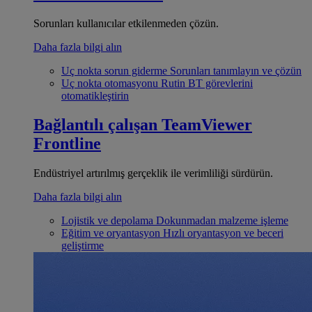
Sorunları kullanıcılar etkilenmeden çözün.
Daha fazla bilgi alın
Uç nokta sorun giderme
Sorunları tanımlayın ve çözün
Uç nokta otomasyonu
Rutin BT görevlerini
otomatikleştirin
Bağlantılı çalışan
TeamViewer
Frontline
Endüstriyel artırılmış gerçeklik ile verimliliği sürdürün.
Daha fazla bilgi alın
Lojistik ve depolama
Dokunmadan malzeme işleme
Eğitim ve oryantasyon
Hızlı oryantasyon ve beceri
geliştirme