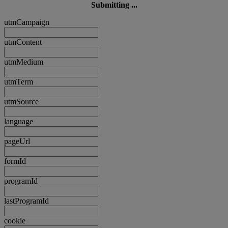
Submitting ...
utmCampaign
utmContent
utmMedium
utmTerm
utmSource
language
pageUrl
formId
programId
lastProgramId
cookie