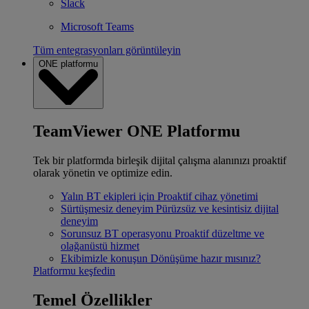
Slack
Microsoft Teams
Tüm entegrasyonları görüntüleyin
ONE platformu
TeamViewer ONE Platformu
Tek bir platformda birleşik dijital çalışma alanınızı proaktif
olarak yönetin ve optimize edin.
Yalın BT ekipleri için
Proaktif cihaz yönetimi
Sürtüşmesiz deneyim
Pürüzsüz ve kesintisiz dijital
deneyim
Sorunsuz BT operasyonu
Proaktif düzeltme ve
olağanüstü hizmet
Ekibimizle konuşun
Dönüşüme hazır mısınız?
Platformu keşfedin
Temel Özellikler