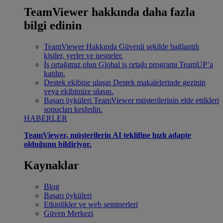
TeamViewer hakkında daha fazla
bilgi edinin
TeamViewer Hakkında
Güvenli şekilde bağlantılı
kişiler, yerler ve nesneler.
İş ortağımız olun
Global iş ortağı programı TeamUP’a
katılın.
Destek ekibine ulaşın
Destek makalelerinde gezinin
veya ekibimize ulaşın.
Başarı öyküleri
TeamViewer müşterilerinin elde ettikleri
sonuçları keşfedin.
HABERLER
TeamViewer, müşterilerin AI teklifine hızlı adapte
olduğunu bildiriyor.
Kaynaklar
Blog
Başarı öyküleri
Etkinlikler ve web seminerleri
Güven Merkezi