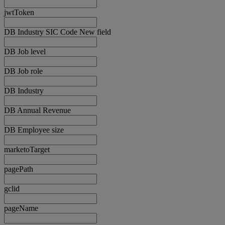
jwtToken
DB Industry SIC Code New field
DB Job level
DB Job role
DB Industry
DB Annual Revenue
DB Employee size
marketoTarget
pagePath
gclid
pageName