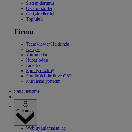
Sistem durumu
Özel modüller
Geliştiriciler için
Topluluk
Firma
TeamViewer Hakkında
Kariyer
Yatırımcılar
Haber odası
Liderlik
Spor iş ortaklığı
Sürdürülebilirlik ve CSR
Kurumsal yönetim
Satış İletişimi
Oturum aç
Web uygulamasını aç