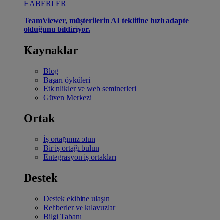
HABERLER
TeamViewer, müşterilerin AI teklifine hızlı adapte
olduğunu bildiriyor.
Kaynaklar
Blog
Başarı öyküleri
Etkinlikler ve web seminerleri
Güven Merkezi
Ortak
İş ortağımız olun
Bir iş ortağı bulun
Entegrasyon iş ortakları
Destek
Destek ekibine ulaşın
Rehberler ve kılavuzlar
Bilgi Tabanı