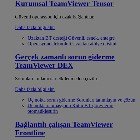
Kurumsal
TeamViewer Tensor
Güvenli operasyon için uzak bağlantılar.
Daha fazla bilgi alın
Uzaktan BT desteği
Güvenli, esnek, entegre
Operasyonel teknoloji
Uzaktan atölye erişimi
Gerçek zamanlı sorun giderme
TeamViewer DEX
Sorunları kullanıcılar etkilenmeden çözün.
Daha fazla bilgi alın
Uç nokta sorun giderme
Sorunları tanımlayın ve çözün
Uç nokta otomasyonu
Rutin BT görevlerini
otomatikleştirin
Bağlantılı çalışan
TeamViewer
Frontline