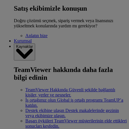
Satış ekibimizle konuşun
Doğru çözümü seçmek, sipariş vermek veya lisansınızı
yükseltmek konularında yardım mı gerekiyor?
Anlatın bize
Kurumsal
Kaynaklar
TeamViewer hakkında daha fazla
bilgi edinin
TeamViewer Hakkında
Güvenli şekilde bağlantılı
kişiler, yerler ve nesneler.
İş ortağımız olun
Global iş ortağı programı TeamUP’a
katılın.
Destek ekibine ulaşın
Destek makalelerinde gezinin
veya ekibimize ulaşın.
Başarı öyküleri
TeamViewer müşterilerinin elde ettikleri
sonuçları keşfedin.