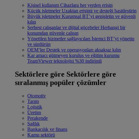
Kişisel kullanım
Cihazlara her yerden erişin
Küçük işletmeler
Uzaktan erişimi ve desteği basitleştirin
Büyük işletmeler
Kurumsal BT’yi genişletin ve güvenli
kılın
Serbest çalışanlar ve dijital göçebeler
Herhangi bir
konumdan güvenle çalışın
Yönetilen hizmetler sağlayıcıları
İstemci BT’yi yönetin
ve sürdürün
OEM’ler
Destek ve operasyonları aksaksız kılın
Kar amacı gütmeyen kuruluş ve eğitim kurumu
TeamViewer teknolojisi %30 indirimli
Sektörlere göre
Sektörlere göre
sıralanmış popüler çözümler
Otomotiv
Tarım
Lojistik
Üretim
Perakende
Sağlık
Bankacılık ve finans
Kamu sektörü