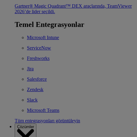
Gartner® Magic Quadrant™ DEX araçlarında, TeamViewer
2026’de lider seçildi.
Temel Entegrasyonlar
Microsoft Intune
ServiceNow
Freshworks
Jira
Salesforce
Zendesk
Slack
Microsoft Teams
Tüm entegrasyonları görüntüleyin
Çözümler