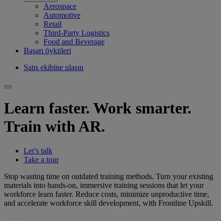
Aerospace
Automotive
Retail
Third-Party Logistics
Food and Beverage
Başarı öyküleri
Satış ekibine ulaşın
Learn faster. Work smarter.
Train with AR.
Let’s talk
Take a tour
Stop wasting time on outdated training methods. Turn your existing
materials into hands-on, immersive training sessions that let your
workforce learn faster. Reduce costs, minimize unproductive time,
and accelerate workforce skill development, with Frontline Upskill.