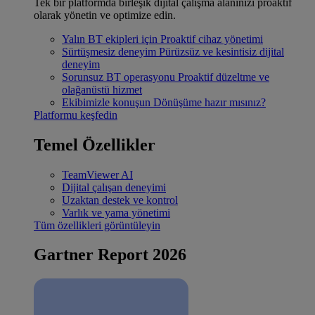
Tek bir platformda birleşik dijital çalışma alanınızı proaktif
olarak yönetin ve optimize edin.
Yalın BT ekipleri için
Proaktif cihaz yönetimi
Sürtüşmesiz deneyim
Pürüzsüz ve kesintisiz dijital
deneyim
Sorunsuz BT operasyonu
Proaktif düzeltme ve
olağanüstü hizmet
Ekibimizle konuşun
Dönüşüme hazır mısınız?
Platformu keşfedin
Temel Özellikler
TeamViewer AI
Dijital çalışan deneyimi
Uzaktan destek ve kontrol
Varlık ve yama yönetimi
Tüm özellikleri görüntüleyin
Gartner Report 2026