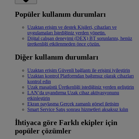
Popüler kullanım durumları
Uzaktan erişim ve destek
Kişileri, cihazları ve
uygulamaları İstediğiniz yerden yönetin.
Dijital çalışan deneyimi (DEX)
BT sorunlarını, henüz
üretkenliği etkilenmeden önce çözün.
Diğer kullanım durumları
Uzaktan erişim
Güvenli bağlantı ile erişimi iyileştirin
Uzaktan kontrol
Platformdan bağımsız olarak cihazları
kontrol edin
Uzak masaüstü
Üretkenliği istediğiniz yerden geliştirin
LAN’da uyandırma
Uzak cihaz aktivasyonunu
etkinleştirin
Ekran paylaşma
Gerçek zamanlı görsel iletişim
Smart Service
Satış sonrası hizmetleri aksaksız kılın
İhtiyaca göre
Farklı ekipler için
popüler çözümler