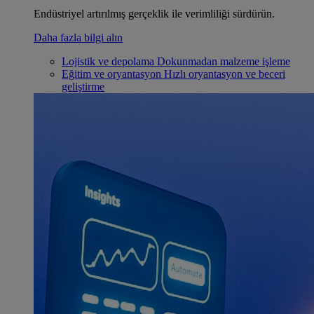
Endüstriyel artırılmış gerçeklik ile verimliliği sürdürün.
Daha fazla bilgi alın
Lojistik ve depolama
Dokunmadan malzeme işleme
Eğitim ve oryantasyon
Hızlı oryantasyon ve beceri
geliştirme