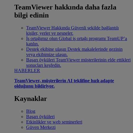
TeamViewer hakkında daha fazla
bilgi edinin
TeamViewer Hakkında
Güvenli şekilde bağlantılı
kişiler, yerler ve nesneler.
İş ortağımız olun
Global iş ortağı programı TeamUP’a
katılın.
Destek ekibine ulaşın
Destek makalelerinde gezinin
veya ekibimize ulaşın.
Başarı öyküleri
TeamViewer müşterilerinin elde ettikleri
sonuçları keşfedin.
HABERLER
TeamViewer, müşterilerin AI teklifine hızlı adapte
olduğunu bildiriyor.
Kaynaklar
Blog
Başarı öyküleri
Etkinlikler ve web seminerleri
Güven Merkezi