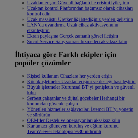
Uzaktan erişim
Güvenli bağlantı ile erişimi iyileştirin
Uzaktan kontrol
Platformdan bağımsız olarak cihazları
kontrol edin
Uzak masaüstü
Üretkenliği istediğiniz yerden geliştirin
LAN’da uyandırma
Uzak cihaz aktivasyonunu
etkinleştirin
Ekran paylaşma
Gerçek zamanlı görsel iletişim
Smart Service
Satış sonrası hizmetleri aksaksız kılın
İhtiyaca göre
Farklı ekipler için
popüler çözümler
Kişisel kullanım
Cihazlara her yerden erişin
Küçük işletmeler
Uzaktan erişimi ve desteği basitleştirin
Büyük işletmeler
Kurumsal BT’yi genişletin ve güvenli
kılın
Serbest çalışanlar ve dijital göçebeler
Herhangi bir
konumdan güvenle çalışın
Yönetilen hizmetler sağlayıcıları
İstemci BT’yi yönetin
ve sürdürün
OEM’ler
Destek ve operasyonları aksaksız kılın
Kar amacı gütmeyen kuruluş ve eğitim kurumu
TeamViewer teknolojisi %30 indirimli