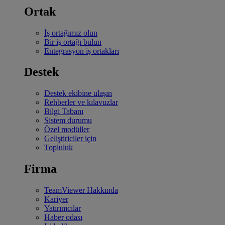
Ortak
İş ortağımız olun
Bir iş ortağı bulun
Entegrasyon iş ortakları
Destek
Destek ekibine ulaşın
Rehberler ve kılavuzlar
Bilgi Tabanı
Sistem durumu
Özel modüller
Geliştiriciler için
Topluluk
Firma
TeamViewer Hakkında
Kariyer
Yatırımcılar
Haber odası