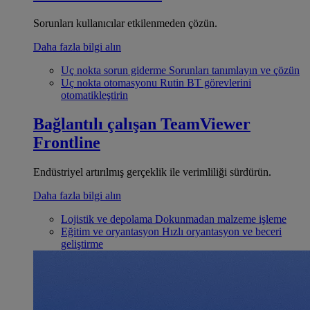
Sorunları kullanıcılar etkilenmeden çözün.
Daha fazla bilgi alın
Uç nokta sorun giderme
Sorunları tanımlayın ve çözün
Uç nokta otomasyonu
Rutin BT görevlerini
otomatikleştirin
Bağlantılı çalışan
TeamViewer
Frontline
Endüstriyel artırılmış gerçeklik ile verimliliği sürdürün.
Daha fazla bilgi alın
Lojistik ve depolama
Dokunmadan malzeme işleme
Eğitim ve oryantasyon
Hızlı oryantasyon ve beceri
geliştirme