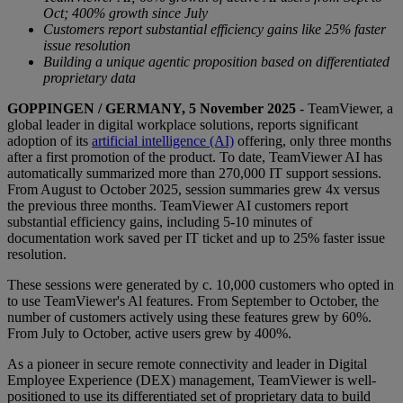
Oct; 400% growth since July
Customers report substantial efficiency gains like 25% faster
issue resolution
Building a unique agentic proposition based on differentiated
proprietary data
GOPPINGEN / GERMANY, 5 November 2025
- TeamViewer, a
global leader in digital workplace solutions, reports significant
adoption of its
artificial intelligence (AI)
offering, only three months
after a first promotion of the product. To date, TeamViewer AI has
automatically summarized more than 270,000 IT support sessions.
From August to October 2025, session summaries grew 4x versus
the previous three months. TeamViewer AI customers report
substantial efficiency gains, including 5-10 minutes of
documentation work saved per IT ticket and up to 25% faster issue
resolution.
These sessions were generated by c. 10,000 customers who opted in
to use TeamViewer's Al features. From September to October, the
number of customers actively using these features grew by 60%.
From July to October, active users grew by 400%.
As a pioneer in secure remote connectivity and leader in Digital
Employee Experience (DEX) management, TeamViewer is well-
positioned to use its differentiated set of proprietary data to build