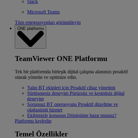
Slack
Microsoft Teams
Tüm entegrasyonları görüntüleyin
ONE platformu
TeamViewer ONE Platformu
Tek bir platformda birleşik dijital çalışma alanınızı proaktif
olarak yönetin ve optimize edin.
Yalın BT ekipleri için
Proaktif cihaz yönetimi
Sürtüşmesiz deneyim
Pürüzsüz ve kesintisiz dijital
deneyim
Sorunsuz BT operasyonu
Proaktif düzeltme ve
olağanüstü hizmet
Ekibimizle konuşun
Dönüşüme hazır mısınız?
Platformu keşfedin
Temel Özellikler